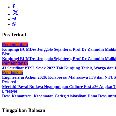
Pos Terkait
Pemerintahan
Kunjungi BUMDes Jenggolo Sejahtera, Prof Dr Zainudin Malik
Bisnis
Kunjungi BUMDes Jenggolo Sejahtera, Prof Dr Zainudin Malik
Pemerintahan
43 Sertifikat PTSL Sejak 2022 Tak Kunjung Terbit, Warga d
Pendidikan
Engineers in Action 2026: Kolaborasi Mahasiswa ITS dan NTUS
Potensi
Meriah! Pawai Budaya Ngampungan Culture Fest #26 Angkat Tr
Lifestyle
Desa Kemantren, Kecamatan Gedeg Alokasikan Dana Desa untu
Tinggalkan Balasan