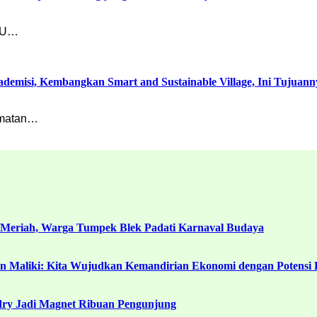
RSU…
misi, Kembangkan Smart and Sustainable Village, Ini Tujuann
amatan…
 Meriah, Warga Tumpek Blek Padati Karnaval Budaya
in Maliki: Kita Wujudkan Kemandirian Ekonomi dengan Potensi 
ndry Jadi Magnet Ribuan Pengunjung