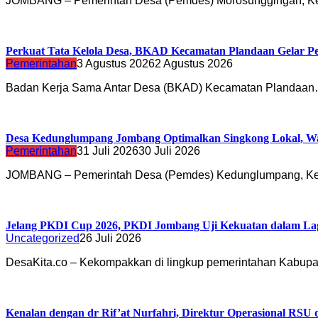
JOMBANG – Pemerintah Desa (Pemdes) Morosunggingan, K
Perkuat Tata Kelola Desa, BKAD Kecamatan Plandaan Gelar Pe
Pemerintahan
3 Agustus 2026
2 Agustus 2026
Badan Kerja Sama Antar Desa (BKAD) Kecamatan Plandaa
Desa Kedunglumpang Jombang Optimalkan Singkong Lokal, Wa
Pemerintahan
31 Juli 2026
30 Juli 2026
JOMBANG – Pemerintah Desa (Pemdes) Kedunglumpang, K
Jelang PKDI Cup 2026, PKDI Jombang Uji Kekuatan dalam La
Uncategorized
26 Juli 2026
DesaKita.co – Kekompakkan di lingkup pemerintahan Kabu
Kenalan dengan dr Rif’at Nurfahri, Direktur Operasional RSU