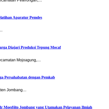
ecamatan Peterongan,…
latihan Aparatur Pemdes
n…
rga Diajari Produksi Tepung Mocaf
ecamatan Mojoagung,…
ga Persahabatan dengan Pemkab
paten Jombang…
 dr Moedjito Jombang yang Utamakan Pelayanan Ilmiah