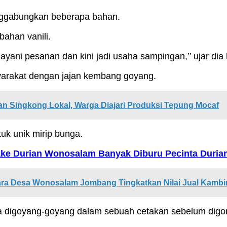
nggabungkan beberapa bahan.
bahan vanili.
yani pesanan dan kini jadi usaha sampingan,’’ ujar di
masyarakat dengan jajan kembang goyang.
Singkong Lokal, Warga Diajari Produksi Tepung Mocaf
tuk unik mirip bunga.
ake Durian Wonosalam Banyak Diburu Pecinta Duria
ra Desa Wonosalam Jombang Tingkatkan Nilai Jual Kamb
 digoyang-goyang dalam sebuah cetakan sebelum digo