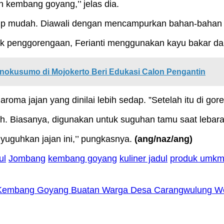
 kembang goyang,’’ jelas dia.
kup mudah. Diawali dengan mencampurkan bahan-bahan 
 penggorengaan, Ferianti menggunakan kayu bakar dan t
nokusumo di Mojokerto Beri Edukasi Calon Pengantin
aroma jajan yang dinilai lebih sedap. ”Setelah itu di gor
yah. Biasanya, digunakan untuk suguhan tamu saat lebar
yuguhkan jajan ini,’’ pungkasnya.
(ang/naz/ang)
ul
Jombang
kembang goyang
kuliner jadul
produk umk
ul Kembang Goyang Buatan Warga Desa Carangwulung 