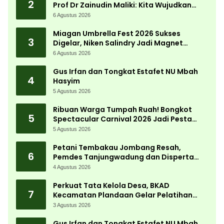
2
Prof Dr Zainudin Maliki: Kita Wujudkan
Kemandirian Ekonomi dengan Potensi
6 Agustus 2026
Desa
Miagan Umbrella Fest 2026 Sukses
3
Digelar, Niken Salindry Jadi Magnet
Ribuan Pengunjung
6 Agustus 2026
Gus Irfan dan Tongkat Estafet NU Mbah
4
Hasyim
5 Agustus 2026
Ribuan Warga Tumpah Ruah! Bongkot
5
Spectacular Carnival 2026 Jadi Pesta
Kemerdekaan Terbesar di Peterongan
5 Agustus 2026
Petani Tembakau Jombang Resah,
6
Pemdes Tanjungwadung dan Disperta
Bergerak Cepat
4 Agustus 2026
Perkuat Tata Kelola Desa, BKAD
7
Kecamatan Plandaan Gelar Pelatihan
Aparatur Pemdes
3 Agustus 2026
Gus Irfan dan Tongkat Estafet NU Mbah