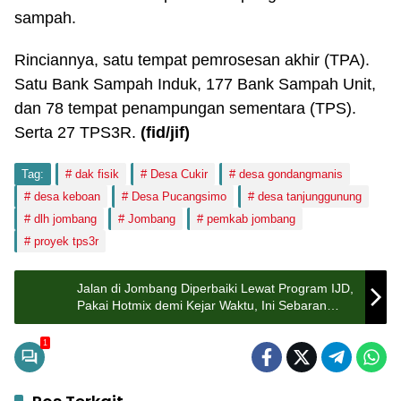
sampah.
Rinciannya, satu tempat pemrosesan akhir (TPA).
Satu Bank Sampah Induk, 177 Bank Sampah Unit,
dan 78 tempat penampungan sementara (TPS).
Serta 27 TPS3R.
(fid/jif)
Tag:
dak fisik
Desa Cukir
desa gondangmanis
desa keboan
Desa Pucangsimo
desa tanjunggunung
dlh jombang
Jombang
pemkab jombang
proyek tps3r
Jalan di Jombang Diperbaiki Lewat Program IJD,
Pakai Hotmix demi Kejar Waktu, Ini Sebaran
Lokasinya
1