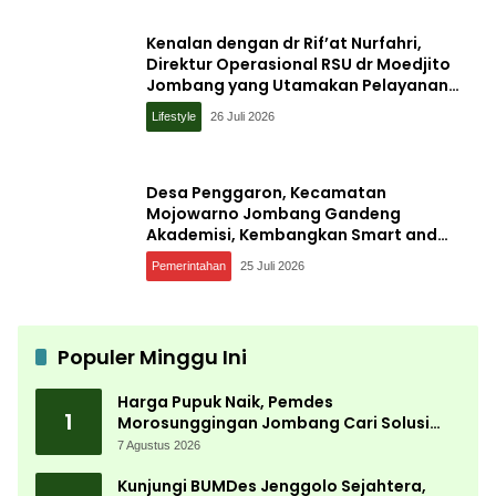
Kenalan dengan dr Rif’at Nurfahri,
Direktur Operasional RSU dr Moedjito
Jombang yang Utamakan Pelayanan
Ilmiah
Lifestyle
26 Juli 2026
Desa Penggaron, Kecamatan
Mojowarno Jombang Gandeng
Akademisi, Kembangkan Smart and
Sustainable Village, Ini Tujuannya
Pemerintahan
25 Juli 2026
Populer Minggu Ini
Harga Pupuk Naik, Pemdes
1
Morosunggingan Jombang Cari Solusi
Lewat Kajian Akademik
7 Agustus 2026
Kunjungi BUMDes Jenggolo Sejahtera,