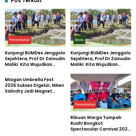
Pos Terkait
Pemerintahan
Bisnis
Kunjungi BUMDes Jenggolo
Kunjungi BUMDes Jenggolo
Sejahtera, Prof Dr Zainudin
Sejahtera, Prof Dr Zainudin
Maliki: Kita Wujudkan
Maliki: Kita Wujudkan
Pemerintahan
Kemandirian Ekonomi
Kemandirian Ekonomi
dengan Potensi Desa
dengan Potensi Desa
Miagan Umbrella Fest
2026 Sukses Digelar, Niken
Salindry Jadi Magnet
Ribuan Pengunjung
Pemerintahan
Ribuan Warga Tumpah
Ruah! Bongkot
Spectacular Carnival 2026
Jadi Pesta Kemerdekaan