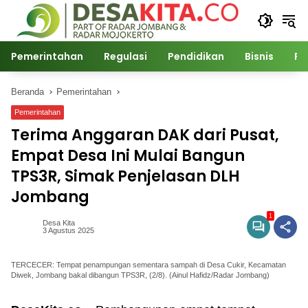
Langsung
ke
konten
Pemerintahan
Regulasi
Pendidikan
Bisnis
Po
Beranda
Pemerintahan
Pemerintahan
Terima Anggaran DAK dari Pusat,
Empat Desa Ini Mulai Bangun
TPS3R, Simak Penjelasan DLH
Jombang
1
Desa Kita
3 Agustus 2025
TERCECER: Tempat penampungan sementara sampah di Desa Cukir, Kecamatan
Diwek, Jombang bakal dibangun TPS3R, (2/8). (Ainul Hafidz/Radar Jombang)