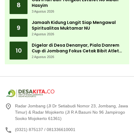
8
Hasyim
3 Agustus 2026
Jamaah Kidung Langit Siap Mengawal
9
Spiritualitas Muktamar NU
2 Agustus 2026
Digelar di Desa Denanyar, Piala Danrem
10
Cup di Jombang Fokus Cetak Bibit Atlet
Menembak Berprestasi
2 Agustus 2026
Radar Jombang (Jl Dr Setiabudi Nomor 23, Jombang, Jawa
Timur) & Radar Mojokerto (Jl R A Basuni No 96 Jampirogo
Sooko Mojokerto 61361)
(0321) 875137 / 081336610001