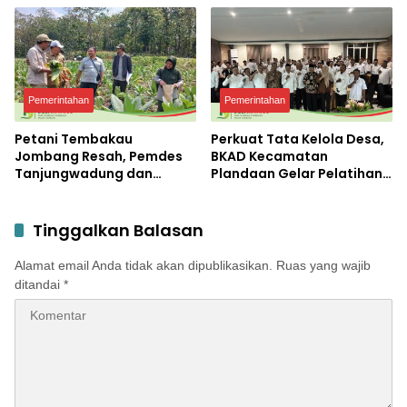
Terbesar di Peterongan
Pemerintahan
Pemerintahan
Petani Tembakau
Perkuat Tata Kelola Desa,
Jombang Resah, Pemdes
BKAD Kecamatan
Tanjungwadung dan
Plandaan Gelar Pelatihan
Disperta Bergerak Cepat
Aparatur Pemdes
Tinggalkan Balasan
Alamat email Anda tidak akan dipublikasikan.
Ruas yang wajib
ditandai
*