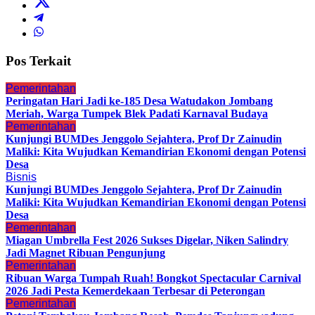
Pos Terkait
Pemerintahan
Peringatan Hari Jadi ke-185 Desa Watudakon Jombang
Meriah, Warga Tumpek Blek Padati Karnaval Budaya
Pemerintahan
Kunjungi BUMDes Jenggolo Sejahtera, Prof Dr Zainudin
Maliki: Kita Wujudkan Kemandirian Ekonomi dengan Potensi
Desa
Bisnis
Kunjungi BUMDes Jenggolo Sejahtera, Prof Dr Zainudin
Maliki: Kita Wujudkan Kemandirian Ekonomi dengan Potensi
Desa
Pemerintahan
Miagan Umbrella Fest 2026 Sukses Digelar, Niken Salindry
Jadi Magnet Ribuan Pengunjung
Pemerintahan
Ribuan Warga Tumpah Ruah! Bongkot Spectacular Carnival
2026 Jadi Pesta Kemerdekaan Terbesar di Peterongan
Pemerintahan