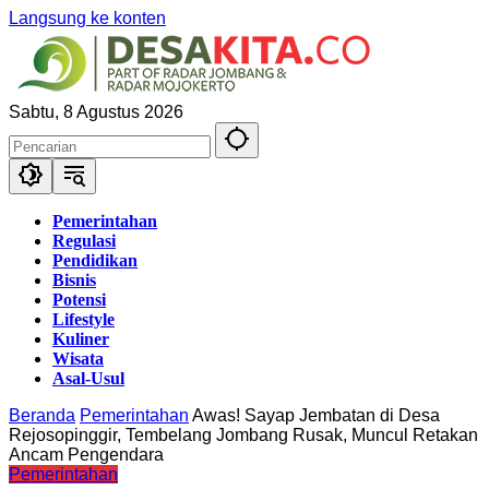
Langsung ke konten
Sabtu, 8 Agustus 2026
Pemerintahan
Regulasi
Pendidikan
Bisnis
Potensi
Lifestyle
Kuliner
Wisata
Asal-Usul
Beranda
Pemerintahan
Awas! Sayap Jembatan di Desa
Rejosopinggir, Tembelang Jombang Rusak, Muncul Retakan
Ancam Pengendara
Pemerintahan