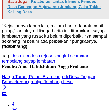
Baca Juga:
Kolaborasi Lintas Elemen, Pemdes
Desa Gedangan Mojowarno Jombang Gelar Takbir
Keliling Desa
“Kejadiannya tahun lalu, malam hari tertabrak mobil
pikap,” lanjutnya. Hingga berita ini diturunkan, sayap
jembatan yang rusak itu belum diperbaiki. “Ya sampai
sekarang ini belum ada perbaikan,” pungkasnya.
(fid
/bin/ang
)
Tag:
desa kita
desa rejosopinggir
kecamatan
tembelang
sayap jembatan
Penulis: Ainul Hafidz
Editor: Anggi Fridianto
Harga Turun, Petani Brambang di Desa Tinggar
Bandarkedungmulyo Jombang Lesu