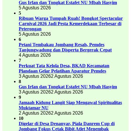
Gus Irfan dan Tongkat Estafet NU Mbah Hasyim
5 Agustus 2026
5
Ribuan Warga Tumpah Ruah! Bongkot Spectacular
Carnival 2026 Jadi Pesta Kemerdekaan Terbesar di
Peterongan
5 Agustus 2026
6
Petani Tembakau Jombang Resah, Pemdes
Tanjungwadung dan Disperta Bergerak Cepat
4 Agustus 2026
7
Perkuat Tata Kelola Desa, BKAD Kecamatan
Plandaan Gelar Pelatihan Aparatur Pemdes
3 Agustus 2026
2 Agustus 2026
8
Gus Irfan dan Tongkat Estafet NU Mbah Hasyim
3 Agustus 2026
2 Agustus 2026
9
Jamaah Kidung Langit Siap Mengawal Spiritualitas
Muktamar NU
2 Agustus 2026
2 Agustus 2026
10
Digelar di Desa Denanyar, Piala Danrem Cup di
Jombang Fokus Cetak Bibit Atlet Menembak