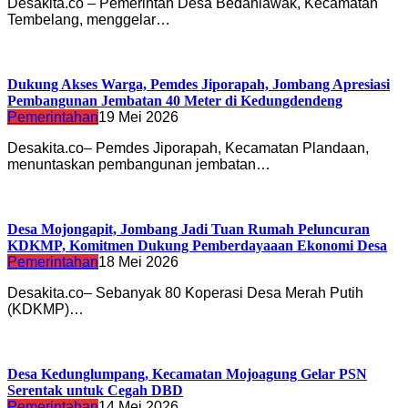
Desakita.co – Pemerintah Desa Bedahlawak, Kecamatan
Tembelang, menggelar…
Dukung Akses Warga, Pemdes Jiporapah, Jombang Apresiasi
Pembangunan Jembatan 40 Meter di Kedungdendeng
Pemerintahan
19 Mei 2026
Desakita.co– Pemdes Jiporapah, Kecamatan Plandaan,
menuntaskan pembangunan jembatan…
Desa Mojongapit, Jombang Jadi Tuan Rumah Peluncuran
KDKMP, Komitmen Dukung Pemberdayaaan Ekonomi Desa
Pemerintahan
18 Mei 2026
Desakita.co– Sebanyak 80 Koperasi Desa Merah Putih
(KDKMP)…
Desa Kedunglumpang, Kecamatan Mojoagung Gelar PSN
Serentak untuk Cegah DBD
Pemerintahan
14 Mei 2026