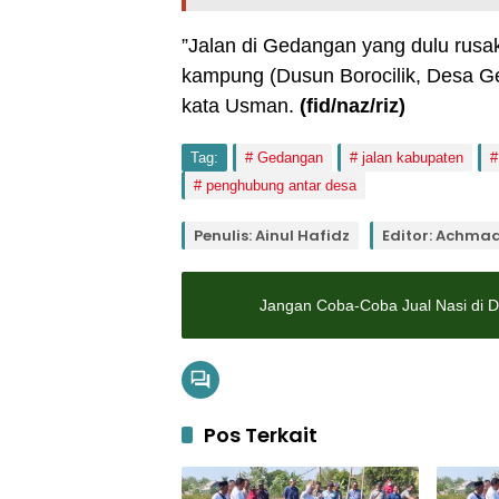
”Jalan di Gedangan yang dulu rusak
kampung (Dusun Borocilik, Desa Ge
kata Usman.
(fid
/naz/riz
)
Tag:
Gedangan
jalan kabupaten
penghubung antar desa
Penulis: Ainul Hafidz
Editor: Achma
Jangan Coba-Coba Jual Nasi di Des
Pos Terkait