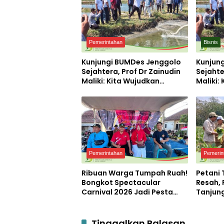
Pemerintahan
Bisnis
Kunjungi BUMDes Jenggolo
Kunjun
Sejahtera, Prof Dr Zainudin
Sejahte
Maliki: Kita Wujudkan
Maliki:
Kemandirian Ekonomi
Kemand
dengan Potensi Desa
dengan
Pemerintahan
Pemerin
Ribuan Warga Tumpah Ruah!
Petani
Bongkot Spectacular
Resah,
Carnival 2026 Jadi Pesta
Tanjun
Kemerdekaan Terbesar di
Disper
Peterongan
Tinggalkan Balasan