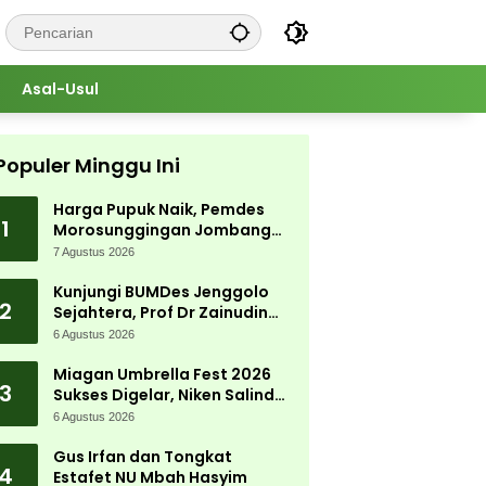
Asal-Usul
Populer Minggu Ini
Harga Pupuk Naik, Pemdes
1
Morosunggingan Jombang
Cari Solusi Lewat Kajian
7 Agustus 2026
Akademik
Kunjungi BUMDes Jenggolo
2
Sejahtera, Prof Dr Zainudin
Maliki: Kita Wujudkan
6 Agustus 2026
Kemandirian Ekonomi dengan
Potensi Desa
Miagan Umbrella Fest 2026
3
Sukses Digelar, Niken Salindry
Jadi Magnet Ribuan
6 Agustus 2026
Pengunjung
Gus Irfan dan Tongkat
4
Estafet NU Mbah Hasyim