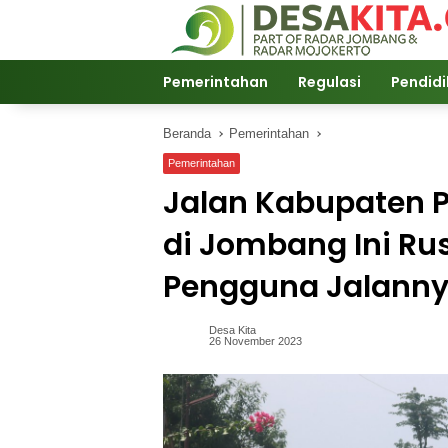
Langsung
ke
konten
Pemerintahan
Regulasi
Pendid
Beranda
Pemerintahan
Pemerintahan
Jalan Kabupaten 
di Jombang Ini Ru
Pengguna Jalann
Desa Kita
26 November 2023