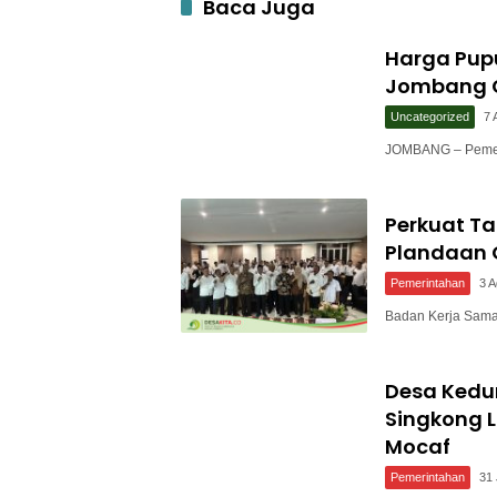
Baca Juga
Harga Pup
Jombang C
Uncategorized
7 
JOMBANG – Pemer
Perkuat T
Plandaan 
Pemerintahan
3 
Badan Kerja Sam
Desa Ked
Singkong L
Mocaf
Pemerintahan
31 