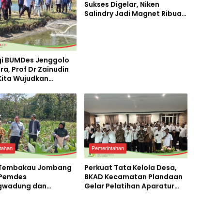
Sukses Digelar, Niken
Salindry Jadi Magnet Ribuan
Pengunjung
gi BUMDes Jenggolo
ra, Prof Dr Zainudin
 Kita Wujudkan
irian Ekonomi
 Potensi Desa
tahan
Pemerintahan
 Tembakau Jombang
Perkuat Tata Kelola Desa,
 Pemdes
BKAD Kecamatan Plandaan
gwadung dan
Gelar Pelatihan Aparatur
ta Bergerak Cepat
Pemdes