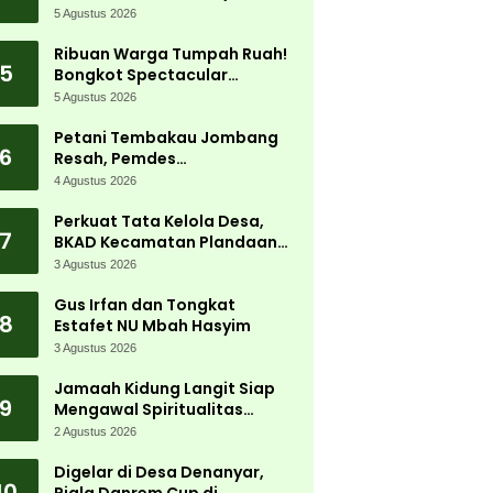
5 Agustus 2026
Ribuan Warga Tumpah Ruah!
5
Bongkot Spectacular
Carnival 2026 Jadi Pesta
5 Agustus 2026
Kemerdekaan Terbesar di
Peterongan
Petani Tembakau Jombang
6
Resah, Pemdes
Tanjungwadung dan Disperta
4 Agustus 2026
Bergerak Cepat
Perkuat Tata Kelola Desa,
7
BKAD Kecamatan Plandaan
Gelar Pelatihan Aparatur
3 Agustus 2026
Pemdes
Gus Irfan dan Tongkat
8
Estafet NU Mbah Hasyim
3 Agustus 2026
Jamaah Kidung Langit Siap
9
Mengawal Spiritualitas
Muktamar NU
2 Agustus 2026
Digelar di Desa Denanyar,
10