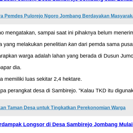
ara Pemdes Pulorejo Ngoro Jombang Berdayakan Masyarak
o mengatakan, sampai saat ini pihaknya belum menerima
na yang melakukan penelitian
kan
dari pemda sama pusat,
arapkan warga adalah lahan yang berada di Dusun Jumok. 
apar dia.
 memiliki luas sekitar 2,4 hektare.
a perangkat desa di Sambirejo. ”Kalau TKD itu digunaka
kan Taman Desa untuk Tingkatkan Perekonomian Warga
Terdampak Longsor di Desa Sambirejo Jombang Mula