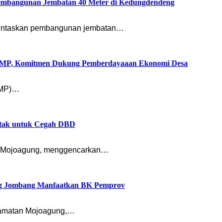
Pembangunan Jembatan 40 Meter di Kedungdendeng
nuntaskan pembangunan jembatan…
KMP, Komitmen Dukung Pemberdayaaan Ekonomi Desa
KMP)…
tak untuk Cegah DBD
n Mojoagung, menggencarkan…
ng Jombang Manfaatkan BK Pemprov
camatan Mojoagung,…