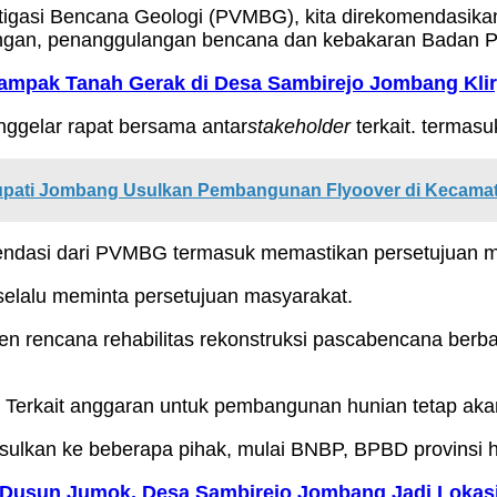
 Mitigasi Bencana Geologi (PVMBG), kita direkomendas
apangan, penanggulangan bencana dan kebakaran Bada
ampak Tanah Gerak di Desa Sambirejo Jombang Klir,
nggelar rapat bersama antar
stakeholder
terkait. termas
 Bupati Jombang Usulkan Pembangunan Flyoover di Kecam
ekomendasi dari PVMBG termasuk memastikan persetujuan
elalu meminta persetujuan masyarakat.
men rencana rehabilitas rekonstruksi pascabencana berb
 Terkait anggaran untuk pembangunan hunian tetap aka
sulkan ke beberapa pihak, mulai BNBP, BPBD provinsi 
Dusun Jumok, Desa Sambirejo Jombang Jadi Lokas