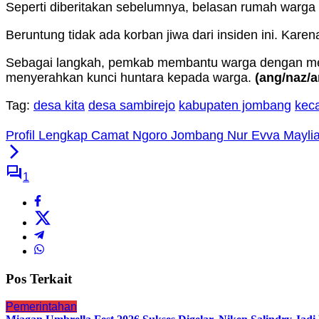
Seperti diberitakan sebelumnya, belasan rumah warga
Beruntung tidak ada korban jiwa dari insiden ini. Karen
Sebagai langkah, pemkab membantu warga dengan mend
menyerahkan kunci huntara kepada warga.
(ang/naz/a
Tag:
desa kita
desa sambirejo
kabupaten jombang
kec
Profil Lengkap Camat Ngoro Jombang Nur Evva Maylia
1
Pos Terkait
Pemerintahan