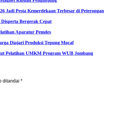
di Magnet Ribuan Pengunjung
6 Jadi Pesta Kemerdekaan Terbesar di Peterongan
Disperta Bergerak Cepat
latihan Aparatur Pemdes
rga Diajari Produksi Tepung Mocaf
Ikut Pelatihan UMKM Program WUB Jombang
b ditandai
*