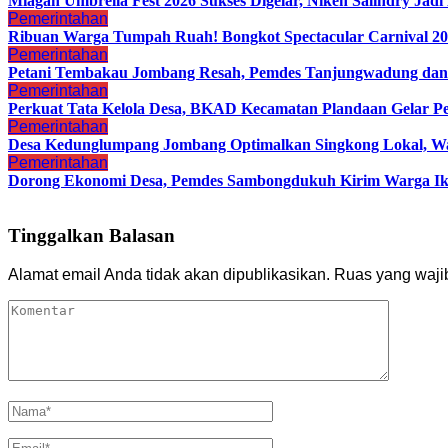
Miagan Umbrella Fest 2026 Sukses Digelar, Niken Salindry Ja
Pemerintahan
Ribuan Warga Tumpah Ruah! Bongkot Spectacular Carnival 202
Pemerintahan
Petani Tembakau Jombang Resah, Pemdes Tanjungwadung dan 
Pemerintahan
Perkuat Tata Kelola Desa, BKAD Kecamatan Plandaan Gelar Pe
Pemerintahan
Desa Kedunglumpang Jombang Optimalkan Singkong Lokal, Wa
Pemerintahan
Dorong Ekonomi Desa, Pemdes Sambongdukuh Kirim Warga 
Tinggalkan Balasan
Alamat email Anda tidak akan dipublikasikan.
Ruas yang waji