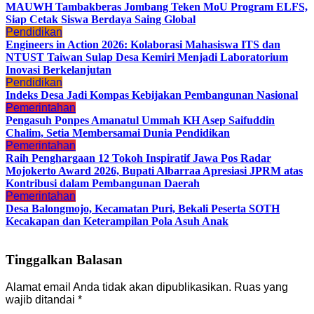
MAUWH Tambakberas Jombang Teken MoU Program ELFS,
Siap Cetak Siswa Berdaya Saing Global
Pendidikan
Engineers in Action 2026: Kolaborasi Mahasiswa ITS dan
NTUST Taiwan Sulap Desa Kemiri Menjadi Laboratorium
Inovasi Berkelanjutan
Pendidikan
Indeks Desa Jadi Kompas Kebijakan Pembangunan Nasional
Pemerintahan
Pengasuh Ponpes Amanatul Ummah KH Asep Saifuddin
Chalim, Setia Membersamai Dunia Pendidikan
Pemerintahan
Raih Penghargaan 12 Tokoh Inspiratif Jawa Pos Radar
Mojokerto Award 2026, Bupati Albarraa Apresiasi JPRM atas
Kontribusi dalam Pembangunan Daerah
Pemerintahan
Desa Balongmojo, Kecamatan Puri, Bekali Peserta SOTH
Kecakapan dan Keterampilan Pola Asuh Anak
Tinggalkan Balasan
Alamat email Anda tidak akan dipublikasikan.
Ruas yang
wajib ditandai
*