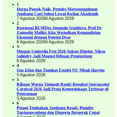
1
Harga Pupuk Naik, Pemdes Morosunggingan
Jombang Cari Solusi Lewat Kajian Akademik
7 Agustus 2026
6 Agustus 2026
2
Kunjungi BUMDes Jenggolo Sejahtera, Prof Dr
Zainudin Maliki: Kita Wujudkan Kemandirian
Ekonomi dengan Potensi Desa
6 Agustus 2026
6 Agustus 2026
3
Miagan Umbrella Fest 2026 Sukses Digelar, Niken
Salindry Jadi Magnet Ribuan Pengunjung
6 Agustus 2026
4
Gus Irfan dan Tongkat Estafet NU Mbah Hasyim
5 Agustus 2026
5
Ribuan Warga Tumpah Ruah! Bongkot Spectacular
Carnival 2026 Jadi Pesta Kemerdekaan Terbesar di
Peterongan
5 Agustus 2026
6
Petani Tembakau Jombang Resah, Pemdes
Tanjungwadung dan Disperta Bergerak Cepat