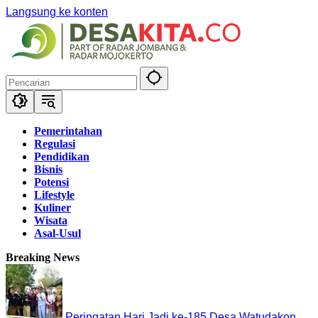
Langsung ke konten
Pemerintahan
Regulasi
Pendidikan
Bisnis
Potensi
Lifestyle
Kuliner
Wisata
Asal-Usul
Breaking News
Peringatan Hari Jadi ke-185 Desa Watudakon