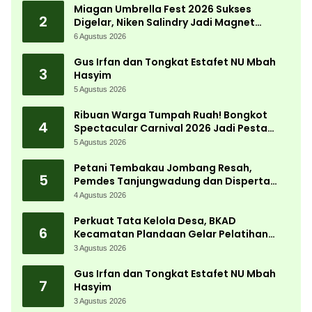
Miagan Umbrella Fest 2026 Sukses
2
Digelar, Niken Salindry Jadi Magnet
Ribuan Pengunjung
6 Agustus 2026
Gus Irfan dan Tongkat Estafet NU Mbah
3
Hasyim
5 Agustus 2026
Ribuan Warga Tumpah Ruah! Bongkot
4
Spectacular Carnival 2026 Jadi Pesta
Kemerdekaan Terbesar di Peterongan
5 Agustus 2026
Petani Tembakau Jombang Resah,
5
Pemdes Tanjungwadung dan Disperta
Bergerak Cepat
4 Agustus 2026
Perkuat Tata Kelola Desa, BKAD
6
Kecamatan Plandaan Gelar Pelatihan
Aparatur Pemdes
3 Agustus 2026
Gus Irfan dan Tongkat Estafet NU Mbah
7
Hasyim
3 Agustus 2026