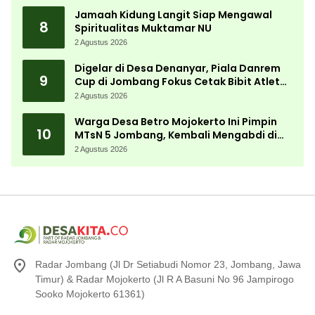
Jamaah Kidung Langit Siap Mengawal
8
Spiritualitas Muktamar NU
2 Agustus 2026
Digelar di Desa Denanyar, Piala Danrem
9
Cup di Jombang Fokus Cetak Bibit Atlet
Menembak Berprestasi
2 Agustus 2026
Warga Desa Betro Mojokerto Ini Pimpin
10
MTsN 5 Jombang, Kembali Mengabdi di
Almamater
2 Agustus 2026
Radar Jombang (Jl Dr Setiabudi Nomor 23, Jombang, Jawa
Timur) & Radar Mojokerto (Jl R A Basuni No 96 Jampirogo
Sooko Mojokerto 61361)