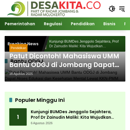
Langsung
ke
konten
Pemerintahan
Regulasi
Pendidikan
Bisnis
Po
htera, Prof
Kunjungi BUMDes Jenggolo Sejahtera, Prof
Breaking News
an
Dr Zainudin Maliki: Kita Wujudkan
Pendidikan
Potensi Desa
Kemandirian Ekonomi dengan Potensi Desa
Patut Dicontoh! Mahasiswa UMM
Bantu ODGJ
Bantu ODGJ di Jombang Dapat
Akses Edukasi dan Kesehatan
18 Agustus 2025
Mental Lewat KKN-PMM
Populer Minggu Ini
Kunjungi BUMDes Jenggolo Sejahtera,
1
Prof Dr Zainudin Maliki: Kita Wujudkan
Kemandirian Ekonomi dengan Potensi
6 Agustus 2026
Desa