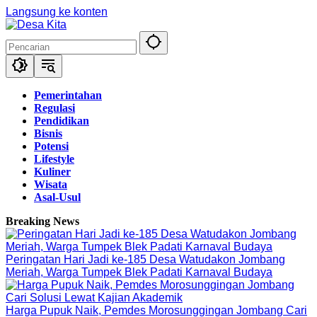
Langsung ke konten
Pemerintahan
Regulasi
Pendidikan
Bisnis
Potensi
Lifestyle
Kuliner
Wisata
Asal-Usul
Breaking News
Peringatan Hari Jadi ke-185 Desa Watudakon Jombang
Meriah, Warga Tumpek Blek Padati Karnaval Budaya
Harga Pupuk Naik, Pemdes Morosunggingan Jombang Cari