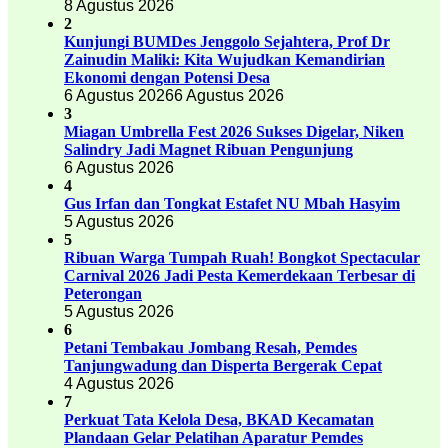
8 Agustus 2026
2
Kunjungi BUMDes Jenggolo Sejahtera, Prof Dr
Zainudin Maliki: Kita Wujudkan Kemandirian
Ekonomi dengan Potensi Desa
6 Agustus 2026
6 Agustus 2026
3
Miagan Umbrella Fest 2026 Sukses Digelar, Niken
Salindry Jadi Magnet Ribuan Pengunjung
6 Agustus 2026
4
Gus Irfan dan Tongkat Estafet NU Mbah Hasyim
5 Agustus 2026
5
Ribuan Warga Tumpah Ruah! Bongkot Spectacular
Carnival 2026 Jadi Pesta Kemerdekaan Terbesar di
Peterongan
5 Agustus 2026
6
Petani Tembakau Jombang Resah, Pemdes
Tanjungwadung dan Disperta Bergerak Cepat
4 Agustus 2026
7
Perkuat Tata Kelola Desa, BKAD Kecamatan
Plandaan Gelar Pelatihan Aparatur Pemdes