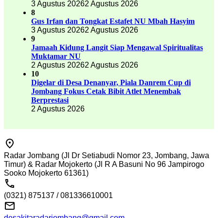
3 Agustus 2026
2 Agustus 2026
8
Gus Irfan dan Tongkat Estafet NU Mbah Hasyim
3 Agustus 2026
2 Agustus 2026
9
Jamaah Kidung Langit Siap Mengawal Spiritualitas
Muktamar NU
2 Agustus 2026
2 Agustus 2026
10
Digelar di Desa Denanyar, Piala Danrem Cup di
Jombang Fokus Cetak Bibit Atlet Menembak
Berprestasi
2 Agustus 2026
Radar Jombang (Jl Dr Setiabudi Nomor 23, Jombang, Jawa
Timur) & Radar Mojokerto (Jl R A Basuni No 96 Jampirogo
Sooko Mojokerto 61361)
(0321) 875137 / 081336610001
desakitaradarjombang@gmail.com