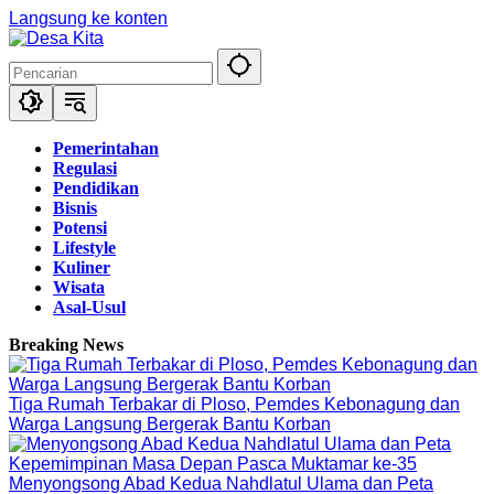
Langsung ke konten
Pemerintahan
Regulasi
Pendidikan
Bisnis
Potensi
Lifestyle
Kuliner
Wisata
Asal-Usul
Breaking News
Tiga Rumah Terbakar di Ploso, Pemdes Kebonagung dan
Warga Langsung Bergerak Bantu Korban
Menyongsong Abad Kedua Nahdlatul Ulama dan Peta