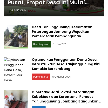
Pusat, Empat Desa Ini Mulai
Bangun TPS3R, Simak Penjelasan
3 Agustus 2025
DLH Jombang
Desa Tanjunggunung, Kecamatan
Peterongan Jombang Wujudkan
Pemerataan Pembangunan
Infrastruktur
Uncategorized
18 Juli 2025
Optimalkan Penggunaan Dana Desa,
Infrastruktur Desa Tanjunggunung Kini
Semakin Berkembang
Pemerintahan
5 Oktober 2024
Dipercaya Jadi Lokasi Pertarungan
Kebokicak dan Surontanu, Pemdes
Tanjunggunung Jombang Bangunkan
Petilasan Surontanu