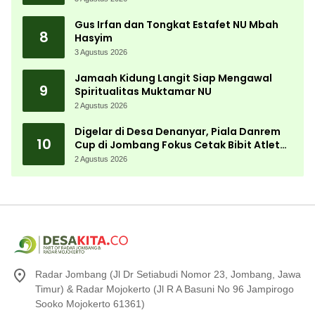
Gus Irfan dan Tongkat Estafet NU Mbah
8
Hasyim
3 Agustus 2026
Jamaah Kidung Langit Siap Mengawal
9
Spiritualitas Muktamar NU
2 Agustus 2026
Digelar di Desa Denanyar, Piala Danrem
10
Cup di Jombang Fokus Cetak Bibit Atlet
Menembak Berprestasi
2 Agustus 2026
Radar Jombang (Jl Dr Setiabudi Nomor 23, Jombang, Jawa
Timur) & Radar Mojokerto (Jl R A Basuni No 96 Jampirogo
Sooko Mojokerto 61361)