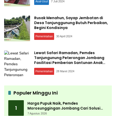
Asal-Usul
7 Juli 2024
Rusak Menahun, Sayap Jembatan di
Desa Tanjunggunung Butuh Perbaikan,
Begini Kondisinya
Pemerintahan
30 April 2024
Lewat Safari Ramadan, Pemdes
Tanjungunung Peterongan Jombang
Fasilitasi Pemberian Santunan Anak
Yatim dan Duafa
Pemerintahan
28 Maret 2024
Populer Minggu Ini
Harga Pupuk Naik, Pemdes
1
Morosunggingan Jombang Cari Solusi
Lewat Kajian Akademik
7 Agustus 2026