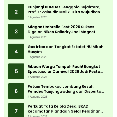
Kunjungi BUMDes Jenggolo Sejahtera,
2
Prof Dr Zainudin Maliki: Kita Wujudkan
Kemandirian Ekonomi dengan Potensi
6 Agustus 2026
Desa
Miagan Umbrella Fest 2026 Sukses
3
Digelar, Niken Salindry Jadi Magnet
Ribuan Pengunjung
6 Agustus 2026
Gus Irfan dan Tongkat Estafet NU Mbah
4
Hasyim
5 Agustus 2026
Ribuan Warga Tumpah Ruah! Bongkot
5
Spectacular Carnival 2026 Jadi Pesta
Kemerdekaan Terbesar di Peterongan
5 Agustus 2026
Petani Tembakau Jombang Resah,
6
Pemdes Tanjungwadung dan Disperta
Bergerak Cepat
4 Agustus 2026
Perkuat Tata Kelola Desa, BKAD
7
Kecamatan Plandaan Gelar Pelatihan
Aparatur Pemdes
3 Agustus 2026