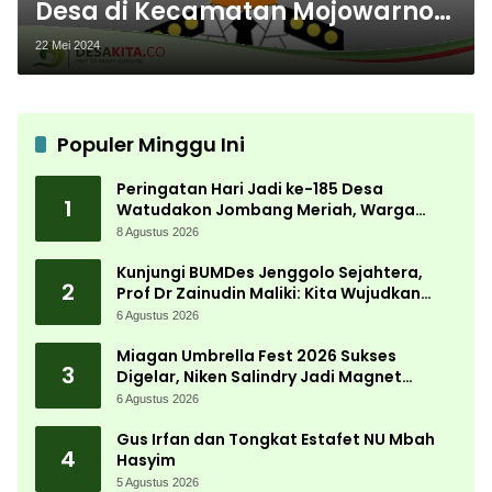
Desa di Kecamatan Mojowarno
Kabupaten Jombang Terbaru
22 Mei 2024
Tahun 2024
Populer Minggu Ini
Peringatan Hari Jadi ke-185 Desa
1
Watudakon Jombang Meriah, Warga
Tumpek Blek Padati Karnaval Budaya
8 Agustus 2026
Kunjungi BUMDes Jenggolo Sejahtera,
2
Prof Dr Zainudin Maliki: Kita Wujudkan
Kemandirian Ekonomi dengan Potensi
6 Agustus 2026
Desa
Miagan Umbrella Fest 2026 Sukses
3
Digelar, Niken Salindry Jadi Magnet
Ribuan Pengunjung
6 Agustus 2026
Gus Irfan dan Tongkat Estafet NU Mbah
4
Hasyim
5 Agustus 2026