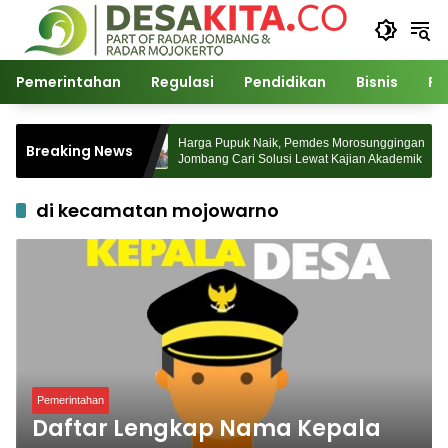
Langsung
ke
konten
Pemerintahan
Regulasi
Pendidikan
Bisnis
Po
 Desa Watudakon
Harga Pupuk Naik, Pemdes Morosunggingan
Breaking News
ek Blek Padati
Jombang Cari Solusi Lewat Kajian Akademik
di kecamatan mojowarno
Pemerintahan
Daftar Lengkap Nama Kepala