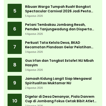
Ribuan Warga Tumpah Ruah! Bongkot
5
Spectacular Carnival 2026 Jadi Pesta
Kemerdekaan Terbesar di Peterongan
5 Agustus 2026
Petani Tembakau Jombang Resah,
6
Pemdes Tanjungwadung dan Disperta
Bergerak Cepat
4 Agustus 2026
Perkuat Tata Kelola Desa, BKAD
7
Kecamatan Plandaan Gelar Pelatihan
Aparatur Pemdes
3 Agustus 2026
Gus Irfan dan Tongkat Estafet NU Mbah
8
Hasyim
3 Agustus 2026
Jamaah Kidung Langit Siap Mengawal
9
Spiritualitas Muktamar NU
2 Agustus 2026
Digelar di Desa Denanyar, Piala Danrem
10
Cup di Jombang Fokus Cetak Bibit Atlet
Menembak Berprestasi
2 Agustus 2026