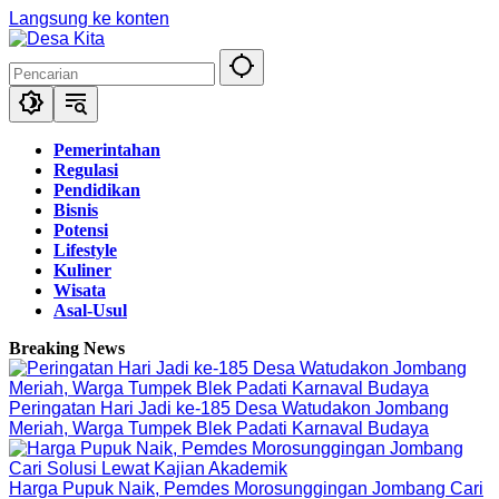
Langsung ke konten
Pemerintahan
Regulasi
Pendidikan
Bisnis
Potensi
Lifestyle
Kuliner
Wisata
Asal-Usul
Breaking News
Peringatan Hari Jadi ke-185 Desa Watudakon Jombang
Meriah, Warga Tumpek Blek Padati Karnaval Budaya
Harga Pupuk Naik, Pemdes Morosunggingan Jombang Cari