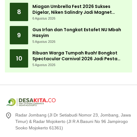
Desa
Miagan Umbrella Fest 2026 Sukses
8
Digelar, Niken Salindry Jadi Magnet
Ribuan Pengunjung
6 Agustus 2026
Gus Irfan dan Tongkat Estafet NU Mbah
9
Hasyim
5 Agustus 2026
Ribuan Warga Tumpah Ruah! Bongkot
10
Spectacular Carnival 2026 Jadi Pesta
Kemerdekaan Terbesar di Peterongan
5 Agustus 2026
Radar Jombang (Jl Dr Setiabudi Nomor 23, Jombang, Jawa
Timur) & Radar Mojokerto (Jl R A Basuni No 96 Jampirogo
Sooko Mojokerto 61361)