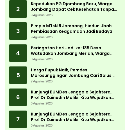
Kepedulian PG Djombang Baru, Warga
2
Jombang Dapat Cek Kesehatan Tanpa
Biaya
9 Agustus 2026
Pimpin MTsN 8 Jombang, Hindun Ubah
3
Pembiasaan Keagamaan Jadi Budaya
9 Agustus 2026
Peringatan Hari Jadi ke-185 Desa
4
Watudakon Jombang Meriah, Warga
Tumpek Blek Padati Karnaval Budaya
8 Agustus 2026
Harga Pupuk Naik, Pemdes
5
Morosunggingan Jombang Cari Solusi
Lewat Kajian Akademik
7 Agustus 2026
Kunjungi BUMDes Jenggolo Sejahtera,
6
Prof Dr Zainudin Maliki: Kita Wujudkan
Kemandirian Ekonomi dengan Potensi
6 Agustus 2026
Desa
Kunjungi BUMDes Jenggolo Sejahtera,
7
Prof Dr Zainudin Maliki: Kita Wujudkan
Kemandirian Ekonomi dengan Potensi
6 Agustus 2026