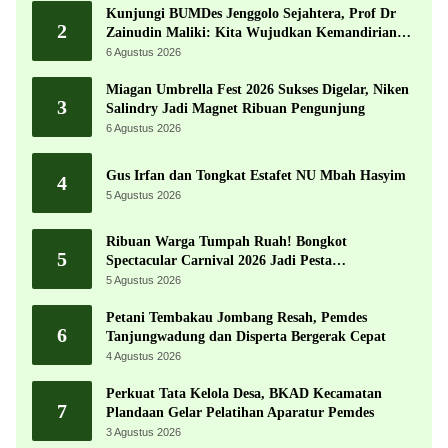
Kunjungi BUMDes Jenggolo Sejahtera, Prof Dr
2
Zainudin Maliki: Kita Wujudkan Kemandirian
Ekonomi dengan Potensi Desa
6 Agustus 2026
Miagan Umbrella Fest 2026 Sukses Digelar, Niken
3
Salindry Jadi Magnet Ribuan Pengunjung
6 Agustus 2026
Gus Irfan dan Tongkat Estafet NU Mbah Hasyim
4
5 Agustus 2026
Ribuan Warga Tumpah Ruah! Bongkot
5
Spectacular Carnival 2026 Jadi Pesta
Kemerdekaan Terbesar di Peterongan
5 Agustus 2026
Petani Tembakau Jombang Resah, Pemdes
6
Tanjungwadung dan Disperta Bergerak Cepat
4 Agustus 2026
Perkuat Tata Kelola Desa, BKAD Kecamatan
7
Plandaan Gelar Pelatihan Aparatur Pemdes
3 Agustus 2026