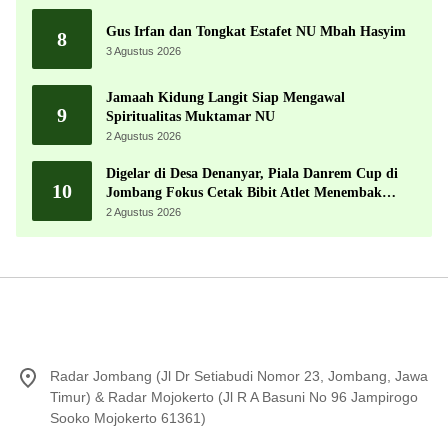
Gus Irfan dan Tongkat Estafet NU Mbah Hasyim
8
3 Agustus 2026
Jamaah Kidung Langit Siap Mengawal
9
Spiritualitas Muktamar NU
2 Agustus 2026
Digelar di Desa Denanyar, Piala Danrem Cup di
10
Jombang Fokus Cetak Bibit Atlet Menembak
Berprestasi
2 Agustus 2026
Radar Jombang (Jl Dr Setiabudi Nomor 23, Jombang, Jawa
Timur) & Radar Mojokerto (Jl R A Basuni No 96 Jampirogo
Sooko Mojokerto 61361)