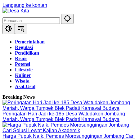
Langsung ke konten
Pemerintahan
Regulasi
Pendidikan
Bisnis
Potensi
Lifestyle
Kuliner
Wisata
Asal-Usul
Breaking News
Peringatan Hari Jadi ke-185 Desa Watudakon Jombang
Meriah, Warga Tumpek Blek Padati Karnaval Budaya
Harga Pupuk Naik, Pemdes Morosunggingan Jombang Cari