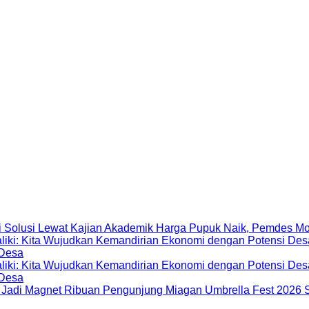
Harga Pupuk Naik, Pemdes Mo
 Desa
 Desa
Miagan Umbrella Fest 2026 S