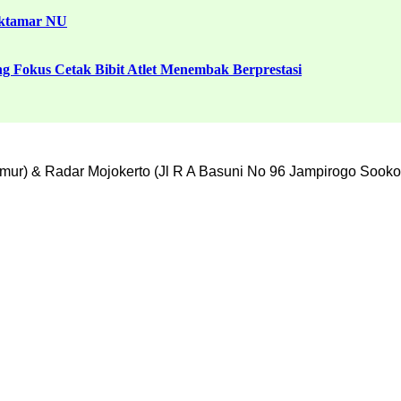
uktamar NU
g Fokus Cetak Bibit Atlet Menembak Berprestasi
mur) & Radar Mojokerto (Jl R A Basuni No 96 Jampirogo Sooko