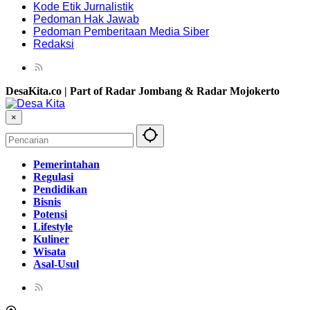
Kode Etik Jurnalistik
Pedoman Hak Jawab
Pedoman Pemberitaan Media Siber
Redaksi
DesaKita.co | Part of Radar Jombang & Radar Mojokerto
×
Pemerintahan
Regulasi
Pendidikan
Bisnis
Potensi
Lifestyle
Kuliner
Wisata
Asal-Usul