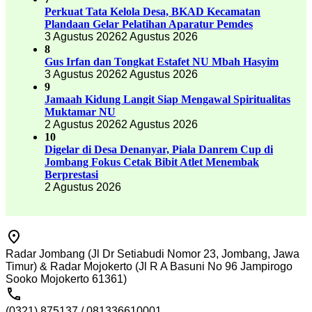
Perkuat Tata Kelola Desa, BKAD Kecamatan
Plandaan Gelar Pelatihan Aparatur Pemdes
3 Agustus 2026
2 Agustus 2026
8
Gus Irfan dan Tongkat Estafet NU Mbah Hasyim
3 Agustus 2026
2 Agustus 2026
9
Jamaah Kidung Langit Siap Mengawal Spiritualitas
Muktamar NU
2 Agustus 2026
2 Agustus 2026
10
Digelar di Desa Denanyar, Piala Danrem Cup di
Jombang Fokus Cetak Bibit Atlet Menembak
Berprestasi
2 Agustus 2026
Radar Jombang (Jl Dr Setiabudi Nomor 23, Jombang, Jawa
Timur) & Radar Mojokerto (Jl R A Basuni No 96 Jampirogo
Sooko Mojokerto 61361)
(0321) 875137 / 081336610001