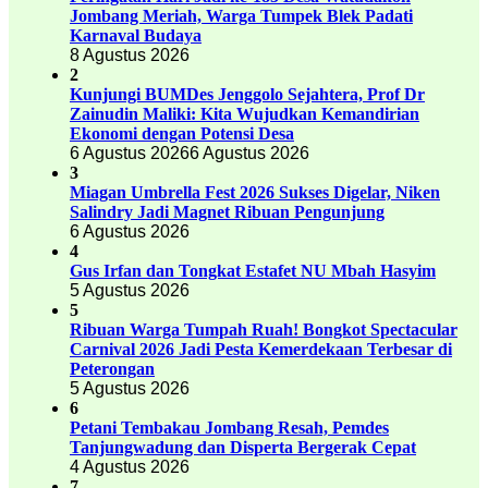
Jombang Meriah, Warga Tumpek Blek Padati
Karnaval Budaya
8 Agustus 2026
2
Kunjungi BUMDes Jenggolo Sejahtera, Prof Dr
Zainudin Maliki: Kita Wujudkan Kemandirian
Ekonomi dengan Potensi Desa
6 Agustus 2026
6 Agustus 2026
3
Miagan Umbrella Fest 2026 Sukses Digelar, Niken
Salindry Jadi Magnet Ribuan Pengunjung
6 Agustus 2026
4
Gus Irfan dan Tongkat Estafet NU Mbah Hasyim
5 Agustus 2026
5
Ribuan Warga Tumpah Ruah! Bongkot Spectacular
Carnival 2026 Jadi Pesta Kemerdekaan Terbesar di
Peterongan
5 Agustus 2026
6
Petani Tembakau Jombang Resah, Pemdes
Tanjungwadung dan Disperta Bergerak Cepat
4 Agustus 2026
7