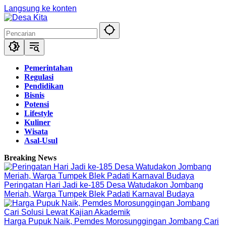
Langsung ke konten
Pemerintahan
Regulasi
Pendidikan
Bisnis
Potensi
Lifestyle
Kuliner
Wisata
Asal-Usul
Breaking News
Peringatan Hari Jadi ke-185 Desa Watudakon Jombang
Meriah, Warga Tumpek Blek Padati Karnaval Budaya
Harga Pupuk Naik, Pemdes Morosunggingan Jombang Cari