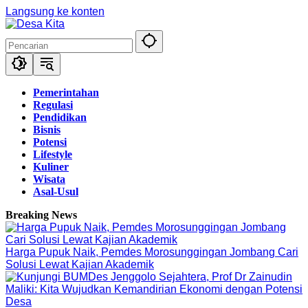
Langsung ke konten
Pemerintahan
Regulasi
Pendidikan
Bisnis
Potensi
Lifestyle
Kuliner
Wisata
Asal-Usul
Breaking News
Harga Pupuk Naik, Pemdes Morosunggingan Jombang Cari
Solusi Lewat Kajian Akademik