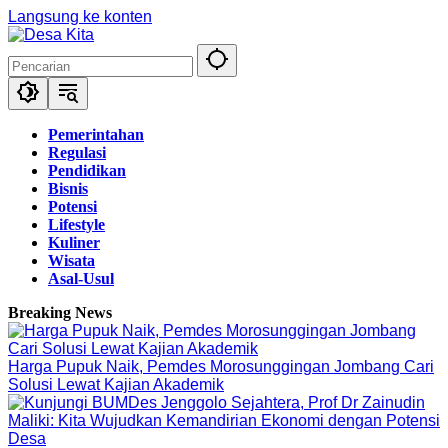
Langsung ke konten
Pemerintahan
Regulasi
Pendidikan
Bisnis
Potensi
Lifestyle
Kuliner
Wisata
Asal-Usul
Breaking News
Harga Pupuk Naik, Pemdes Morosunggingan Jombang Cari
Solusi Lewat Kajian Akademik