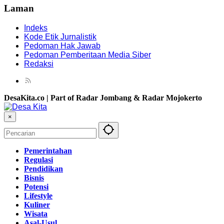
Laman
Indeks
Kode Etik Jurnalistik
Pedoman Hak Jawab
Pedoman Pemberitaan Media Siber
Redaksi
DesaKita.co | Part of Radar Jombang & Radar Mojokerto
×
Pemerintahan
Regulasi
Pendidikan
Bisnis
Potensi
Lifestyle
Kuliner
Wisata
Asal-Usul