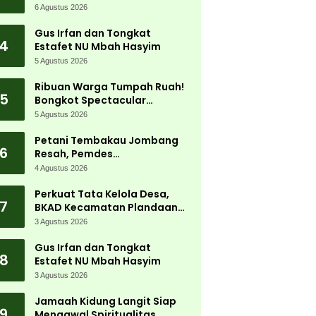
Jadi Magnet Ribuan
6 Agustus 2026
Pengunjung
Gus Irfan dan Tongkat
4
Estafet NU Mbah Hasyim
5 Agustus 2026
Ribuan Warga Tumpah Ruah!
5
Bongkot Spectacular
Carnival 2026 Jadi Pesta
5 Agustus 2026
Kemerdekaan Terbesar di
Peterongan
Petani Tembakau Jombang
6
Resah, Pemdes
Tanjungwadung dan Disperta
4 Agustus 2026
Bergerak Cepat
Perkuat Tata Kelola Desa,
7
BKAD Kecamatan Plandaan
Gelar Pelatihan Aparatur
3 Agustus 2026
Pemdes
Gus Irfan dan Tongkat
8
Estafet NU Mbah Hasyim
3 Agustus 2026
Jamaah Kidung Langit Siap
9
Mengawal Spiritualitas