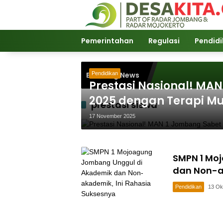
Langsung
ke
konten
Pemerintahan
Regulasi
Pendid
Breaking News
Pendidikan
Prestasi Nasional! MA
2025 dengan Terapi Mus
prestasi siswa
17 November 2025
SMPN 1 Mo
dan Non-a
Pendidikan
13 Ok