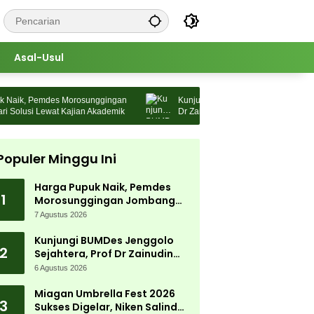
Asal-Usul
ik, Pemdes Morosunggingan
Kunjungi BUMDes Jenggolo Sejahtera, 
lusi Lewat Kajian Akademik
Dr Zainudin Maliki: Kita Wujudkan
Kemandirian Ekonomi dengan Potensi 
Populer Minggu Ini
Harga Pupuk Naik, Pemdes
1
Morosunggingan Jombang
Cari Solusi Lewat Kajian
7 Agustus 2026
Akademik
Kunjungi BUMDes Jenggolo
2
Sejahtera, Prof Dr Zainudin
Maliki: Kita Wujudkan
6 Agustus 2026
Kemandirian Ekonomi dengan
Potensi Desa
Miagan Umbrella Fest 2026
3
Sukses Digelar, Niken Salindry