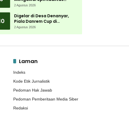
Muktamar NU
2 Agustus 2026
Digelar di Desa Denanyar,
10
Piala Danrem Cup di
Jombang Fokus Cetak Bibit
2 Agustus 2026
Atlet Menembak Berprestasi
Laman
Indeks
Kode Etik Jurnalistik
Pedoman Hak Jawab
Pedoman Pemberitaan Media Siber
Redaksi