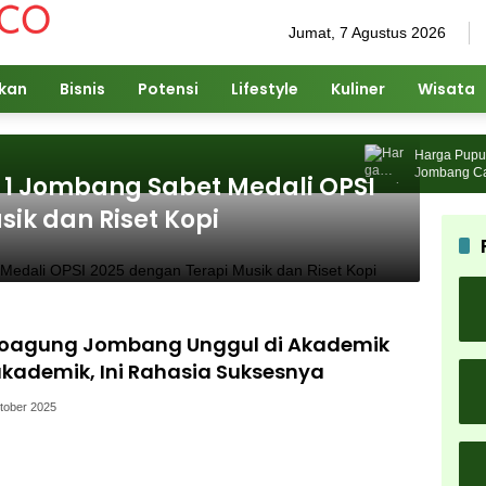
Jumat, 7 Agustus 2026
ikan
Bisnis
Potensi
Lifestyle
Kuliner
Wisata
Harga Pupuk Na
Jombang Cari So
N 1 Jombang Sabet Medali OPSI
ik dan Riset Kopi
joagung Jombang Unggul di Akademik
kademik, Ini Rahasia Suksesnya
tober 2025