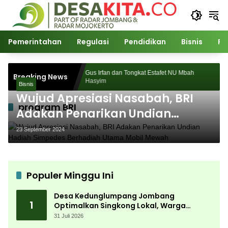
Langsung
ke
konten
Pemerintahan
Regulasi
Pendidikan
Bisnis
Po
ses Digelar,
Gus Irfan dan Tongkat Estafet NU Mbah
Breaking News
ibuan
Hasyim
Bisnis
Wujud Apresiasi Nasabah, BRI
program BRI
Adakan Penarikan Undian
Hadiah Simpedes Berhadiah
23 September 2024
Utama Mobil Mewah
Populer Minggu Ini
Desa Kedunglumpang Jombang
1
Optimalkan Singkong Lokal, Warga
Diajari Produksi Tepung Mocaf
31 Juli 2026