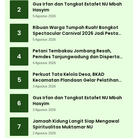
Gus Irfan dan Tongkat Estafet NU Mbah
2
Hasyim
5 Agustus 2026
Ribuan Warga Tumpah Ruah! Bongkot
3
Spectacular Carnival 2026 Jadi Pesta
Kemerdekaan Terbesar di Peterongan
5 Agustus 2026
Petani Tembakau Jombang Resah,
4
Pemdes Tanjungwadung dan Disperta
Bergerak Cepat
4 Agustus 2026
Perkuat Tata Kelola Desa, BKAD
5
Kecamatan Plandaan Gelar Pelatihan
Aparatur Pemdes
3 Agustus 2026
Gus Irfan dan Tongkat Estafet NU Mbah
6
Hasyim
3 Agustus 2026
Jamaah Kidung Langit Siap Mengawal
7
Spiritualitas Muktamar NU
2 Agustus 2026