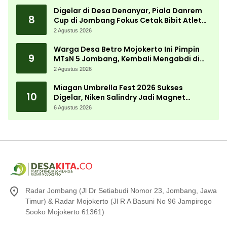
Digelar di Desa Denanyar, Piala Danrem
8
Cup di Jombang Fokus Cetak Bibit Atlet
Menembak Berprestasi
2 Agustus 2026
Warga Desa Betro Mojokerto Ini Pimpin
9
MTsN 5 Jombang, Kembali Mengabdi di
Almamater
2 Agustus 2026
Miagan Umbrella Fest 2026 Sukses
10
Digelar, Niken Salindry Jadi Magnet
Ribuan Pengunjung
6 Agustus 2026
Radar Jombang (Jl Dr Setiabudi Nomor 23, Jombang, Jawa
Timur) & Radar Mojokerto (Jl R A Basuni No 96 Jampirogo
Sooko Mojokerto 61361)