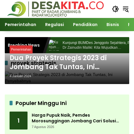
Langsung
ke
konten
Pemerintahan
Regulasi
Pendidikan
Bisnis
Po
mdes Morosunggingan
Kunjungi BUMDes Jenggolo Sejahtera, Prof
Breaking News
ewat Kajian Akademik
Dr Zainudin Maliki: Kita Wujudkan
Pemerintahan
Kemandirian Ekonomi dengan Potensi Desa
Dua Proyek Strategis 2023 di
proyek strategis
Jombang Tak Tuntas, Ini
Penyebabnya
4 Januari 2024
Populer Minggu Ini
Harga Pupuk Naik, Pemdes
1
Morosunggingan Jombang Cari Solusi
Lewat Kajian Akademik
7 Agustus 2026