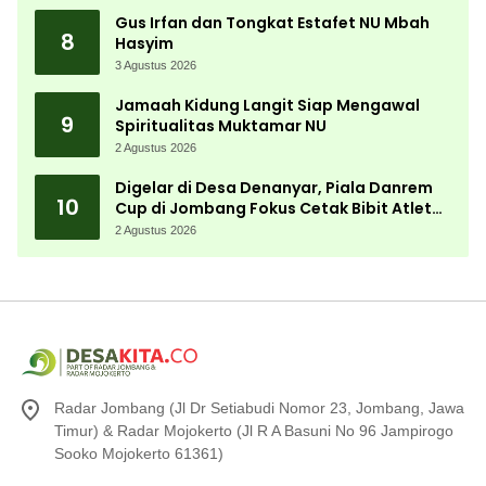
Gus Irfan dan Tongkat Estafet NU Mbah
8
Hasyim
3 Agustus 2026
Jamaah Kidung Langit Siap Mengawal
9
Spiritualitas Muktamar NU
2 Agustus 2026
Digelar di Desa Denanyar, Piala Danrem
10
Cup di Jombang Fokus Cetak Bibit Atlet
Menembak Berprestasi
2 Agustus 2026
Radar Jombang (Jl Dr Setiabudi Nomor 23, Jombang, Jawa
Timur) & Radar Mojokerto (Jl R A Basuni No 96 Jampirogo
Sooko Mojokerto 61361)