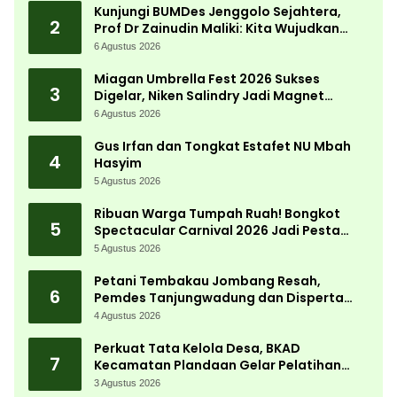
Kunjungi BUMDes Jenggolo Sejahtera,
2
Prof Dr Zainudin Maliki: Kita Wujudkan
Kemandirian Ekonomi dengan Potensi
6 Agustus 2026
Desa
Miagan Umbrella Fest 2026 Sukses
3
Digelar, Niken Salindry Jadi Magnet
Ribuan Pengunjung
6 Agustus 2026
Gus Irfan dan Tongkat Estafet NU Mbah
4
Hasyim
5 Agustus 2026
Ribuan Warga Tumpah Ruah! Bongkot
5
Spectacular Carnival 2026 Jadi Pesta
Kemerdekaan Terbesar di Peterongan
5 Agustus 2026
Petani Tembakau Jombang Resah,
6
Pemdes Tanjungwadung dan Disperta
Bergerak Cepat
4 Agustus 2026
Perkuat Tata Kelola Desa, BKAD
7
Kecamatan Plandaan Gelar Pelatihan
Aparatur Pemdes
3 Agustus 2026