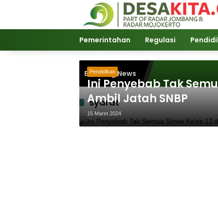
Langsung
ke
konten
Pemerintahan
Regulasi
Pendid
Breaking News
Pendidikan
Ini Penyebab Tak Semu
Ambil Jatah SNBP
syarat
15 Maret 2024