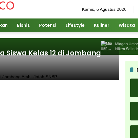
Kamis, 6 Agustus 2026
ikan
Bisnis
Potensi
Lifestyle
Kuliner
Wisata
Miagan Umbrella F
Niken Salindry Ja
a Siswa Kelas 12 di Jombang
Pengunjung