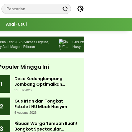
Asal-Usul
est 2026 Sukses Digelar,
Gus Irfan dan Tongkat Estafet NU Mbah
di Magnet Ribuan
Hasyim
Populer Minggu Ini
Desa Kedunglumpang
1
Jombang Optimalkan
Singkong Lokal, Warga Diajari
31 Juli 2026
Produksi Tepung Mocaf
Gus Irfan dan Tongkat
2
Estafet NU Mbah Hasyim
5 Agustus 2026
Ribuan Warga Tumpah Ruah!
3
Bongkot Spectacular