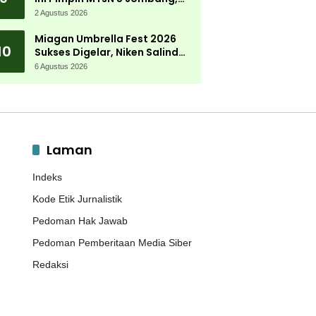
Kembali Mengabdi di
2 Agustus 2026
Almamater
Miagan Umbrella Fest 2026
10
Sukses Digelar, Niken Salindry
Jadi Magnet Ribuan
6 Agustus 2026
Pengunjung
Laman
Indeks
Kode Etik Jurnalistik
Pedoman Hak Jawab
Pedoman Pemberitaan Media Siber
Redaksi