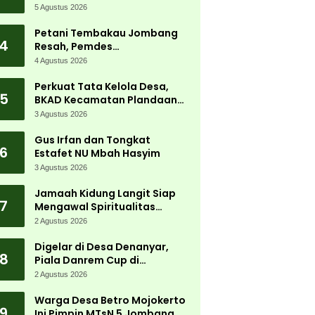
Carnival 2026 Jadi Pesta
5 Agustus 2026
Kemerdekaan Terbesar di
Peterongan
Petani Tembakau Jombang
4
Resah, Pemdes
Tanjungwadung dan Disperta
4 Agustus 2026
Bergerak Cepat
Perkuat Tata Kelola Desa,
5
BKAD Kecamatan Plandaan
Gelar Pelatihan Aparatur
3 Agustus 2026
Pemdes
Gus Irfan dan Tongkat
6
Estafet NU Mbah Hasyim
3 Agustus 2026
Jamaah Kidung Langit Siap
7
Mengawal Spiritualitas
Muktamar NU
2 Agustus 2026
Digelar di Desa Denanyar,
8
Piala Danrem Cup di
Jombang Fokus Cetak Bibit
2 Agustus 2026
Atlet Menembak Berprestasi
Warga Desa Betro Mojokerto
9
Ini Pimpin MTsN 5 Jombang,