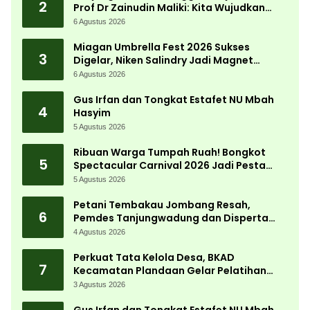
2
Prof Dr Zainudin Maliki: Kita Wujudkan
Kemandirian Ekonomi dengan Potensi
6 Agustus 2026
Desa
Miagan Umbrella Fest 2026 Sukses
3
Digelar, Niken Salindry Jadi Magnet
Ribuan Pengunjung
6 Agustus 2026
Gus Irfan dan Tongkat Estafet NU Mbah
4
Hasyim
5 Agustus 2026
Ribuan Warga Tumpah Ruah! Bongkot
5
Spectacular Carnival 2026 Jadi Pesta
Kemerdekaan Terbesar di Peterongan
5 Agustus 2026
Petani Tembakau Jombang Resah,
6
Pemdes Tanjungwadung dan Disperta
Bergerak Cepat
4 Agustus 2026
Perkuat Tata Kelola Desa, BKAD
7
Kecamatan Plandaan Gelar Pelatihan
Aparatur Pemdes
3 Agustus 2026