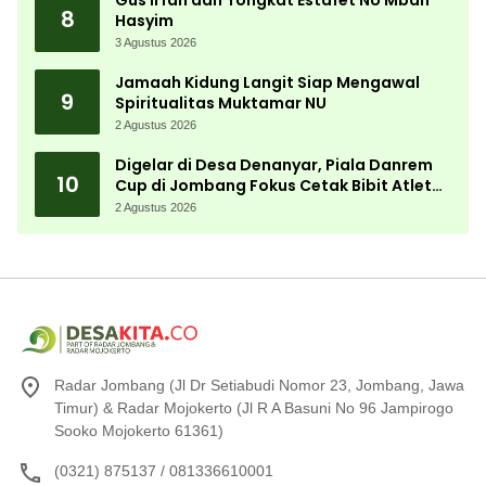
Gus Irfan dan Tongkat Estafet NU Mbah
8
Hasyim
3 Agustus 2026
Jamaah Kidung Langit Siap Mengawal
9
Spiritualitas Muktamar NU
2 Agustus 2026
Digelar di Desa Denanyar, Piala Danrem
10
Cup di Jombang Fokus Cetak Bibit Atlet
Menembak Berprestasi
2 Agustus 2026
Radar Jombang (Jl Dr Setiabudi Nomor 23, Jombang, Jawa
Timur) & Radar Mojokerto (Jl R A Basuni No 96 Jampirogo
Sooko Mojokerto 61361)
(0321) 875137 / 081336610001