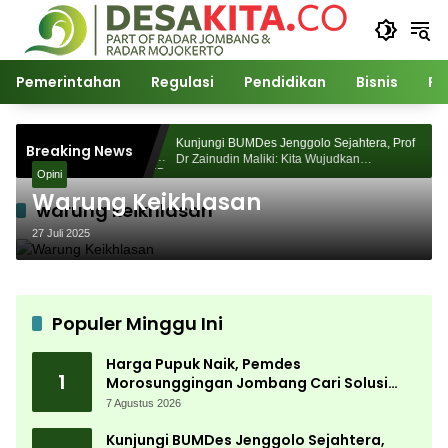
Langsung
ke
konten
Pemerintahan
Regulasi
Pendidikan
Bisnis
Po
 Morosunggingan
Kunjungi BUMDes Jenggolo Sejahtera, Prof
Breaking News
Kajian Akademik
Dr Zainudin Maliki: Kita Wujudkan
Opini
Kemandirian Ekonomi dengan Potensi Desa
Warung Keikhlasan
warung keikhlasan
27 Juli 2025
Populer Minggu Ini
Harga Pupuk Naik, Pemdes
1
Morosunggingan Jombang Cari Solusi
Lewat Kajian Akademik
7 Agustus 2026
Kunjungi BUMDes Jenggolo Sejahtera,