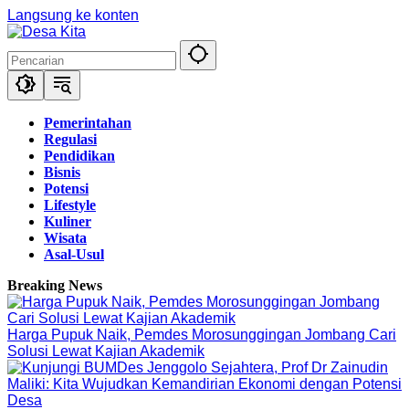
Langsung ke konten
Pemerintahan
Regulasi
Pendidikan
Bisnis
Potensi
Lifestyle
Kuliner
Wisata
Asal-Usul
Breaking News
Harga Pupuk Naik, Pemdes Morosunggingan Jombang Cari
Solusi Lewat Kajian Akademik