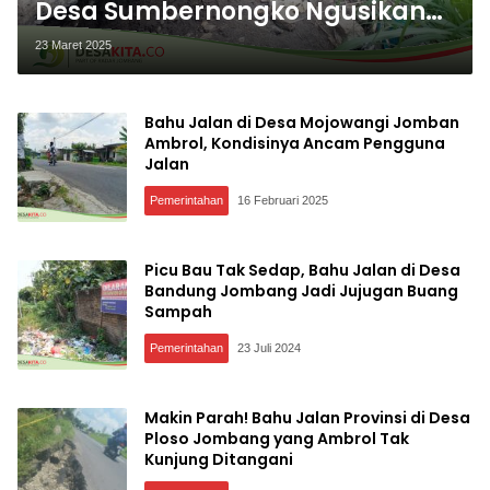
Desa Sumbernongko Ngusikan
Jombang Ambrol
23 Maret 2025
Bahu Jalan di Desa Mojowangi Jomban
Ambrol, Kondisinya Ancam Pengguna
Jalan
Pemerintahan
16 Februari 2025
Picu Bau Tak Sedap, Bahu Jalan di Desa
Bandung Jombang Jadi Jujugan Buang
Sampah
Pemerintahan
23 Juli 2024
Makin Parah! Bahu Jalan Provinsi di Desa
Ploso Jombang yang Ambrol Tak
Kunjung Ditangani