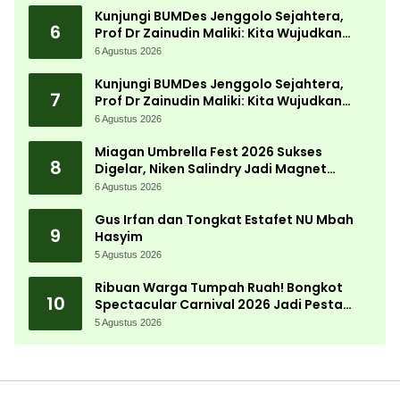
Kunjungi BUMDes Jenggolo Sejahtera,
6
Prof Dr Zainudin Maliki: Kita Wujudkan
Kemandirian Ekonomi dengan Potensi
6 Agustus 2026
Desa
Kunjungi BUMDes Jenggolo Sejahtera,
7
Prof Dr Zainudin Maliki: Kita Wujudkan
Kemandirian Ekonomi dengan Potensi
6 Agustus 2026
Desa
Miagan Umbrella Fest 2026 Sukses
8
Digelar, Niken Salindry Jadi Magnet
Ribuan Pengunjung
6 Agustus 2026
Gus Irfan dan Tongkat Estafet NU Mbah
9
Hasyim
5 Agustus 2026
Ribuan Warga Tumpah Ruah! Bongkot
10
Spectacular Carnival 2026 Jadi Pesta
Kemerdekaan Terbesar di Peterongan
5 Agustus 2026