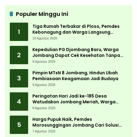
Populer Minggu Ini
Tiga Rumah Terbakar di Ploso, Pemdes
1
Kebonagung dan Warga Langsung
Bergerak Bantu Korban
10 Agustus 2026
Kepedulian PG Djombang Baru, Warga
2
Jombang Dapat Cek Kesehatan Tanpa
Biaya
9 Agustus 2026
Pimpin MTsN 8 Jombang, Hindun Ubah
3
Pembiasaan Keagamaan Jadi Budaya
9 Agustus 2026
Peringatan Hari Jadi ke-185 Desa
4
Watudakon Jombang Meriah, Warga
Tumpek Blek Padati Karnaval Budaya
8 Agustus 2026
Harga Pupuk Naik, Pemdes
5
Morosunggingan Jombang Cari Solusi
Lewat Kajian Akademik
7 Agustus 2026