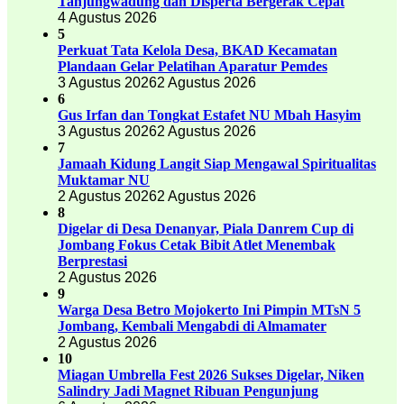
Tanjungwadung dan Disperta Bergerak Cepat
4 Agustus 2026
5
Perkuat Tata Kelola Desa, BKAD Kecamatan
Plandaan Gelar Pelatihan Aparatur Pemdes
3 Agustus 2026
2 Agustus 2026
6
Gus Irfan dan Tongkat Estafet NU Mbah Hasyim
3 Agustus 2026
2 Agustus 2026
7
Jamaah Kidung Langit Siap Mengawal Spiritualitas
Muktamar NU
2 Agustus 2026
2 Agustus 2026
8
Digelar di Desa Denanyar, Piala Danrem Cup di
Jombang Fokus Cetak Bibit Atlet Menembak
Berprestasi
2 Agustus 2026
9
Warga Desa Betro Mojokerto Ini Pimpin MTsN 5
Jombang, Kembali Mengabdi di Almamater
2 Agustus 2026
10
Miagan Umbrella Fest 2026 Sukses Digelar, Niken
Salindry Jadi Magnet Ribuan Pengunjung