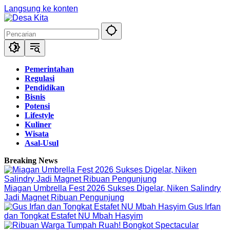
Langsung ke konten
Pemerintahan
Regulasi
Pendidikan
Bisnis
Potensi
Lifestyle
Kuliner
Wisata
Asal-Usul
Breaking News
Miagan Umbrella Fest 2026 Sukses Digelar, Niken Salindry
Jadi Magnet Ribuan Pengunjung
Gus Irfan
dan Tongkat Estafet NU Mbah Hasyim