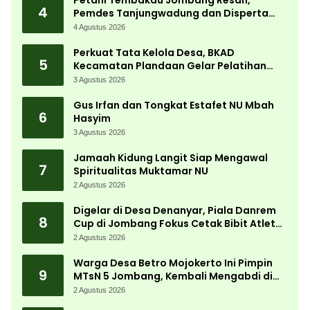
Petani Tembakau Jombang Resah,
4
Pemdes Tanjungwadung dan Disperta
Bergerak Cepat
4 Agustus 2026
Perkuat Tata Kelola Desa, BKAD
5
Kecamatan Plandaan Gelar Pelatihan
Aparatur Pemdes
3 Agustus 2026
Gus Irfan dan Tongkat Estafet NU Mbah
6
Hasyim
3 Agustus 2026
Jamaah Kidung Langit Siap Mengawal
7
Spiritualitas Muktamar NU
2 Agustus 2026
Digelar di Desa Denanyar, Piala Danrem
8
Cup di Jombang Fokus Cetak Bibit Atlet
Menembak Berprestasi
2 Agustus 2026
Warga Desa Betro Mojokerto Ini Pimpin
9
MTsN 5 Jombang, Kembali Mengabdi di
Almamater
2 Agustus 2026