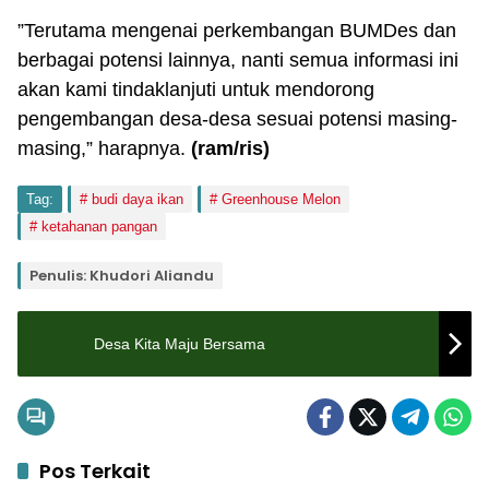
”Terutama mengenai perkembangan BUMDes dan
berbagai potensi lainnya, nanti semua informasi ini
akan kami tindaklanjuti untuk mendorong
pengembangan desa-desa sesuai potensi masing-
masing,” harapnya.
(ram
/ris
)
Tag:
budi daya ikan
Greenhouse Melon
ketahanan pangan
Penulis: Khudori Aliandu
Desa Kita Maju Bersama
Pos Terkait
Pemerintahan
Pemerintahan