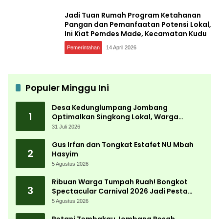
Jadi Tuan Rumah Program Ketahanan
Pangan dan Pemanfaatan Potensi Lokal,
Ini Kiat Pemdes Made, Kecamatan Kudu
Pemerintahan
14 April 2026
Populer Minggu Ini
Desa Kedunglumpang Jombang
1
Optimalkan Singkong Lokal, Warga
Diajari Produksi Tepung Mocaf
31 Juli 2026
Gus Irfan dan Tongkat Estafet NU Mbah
2
Hasyim
5 Agustus 2026
Ribuan Warga Tumpah Ruah! Bongkot
3
Spectacular Carnival 2026 Jadi Pesta
Kemerdekaan Terbesar di Peterongan
5 Agustus 2026