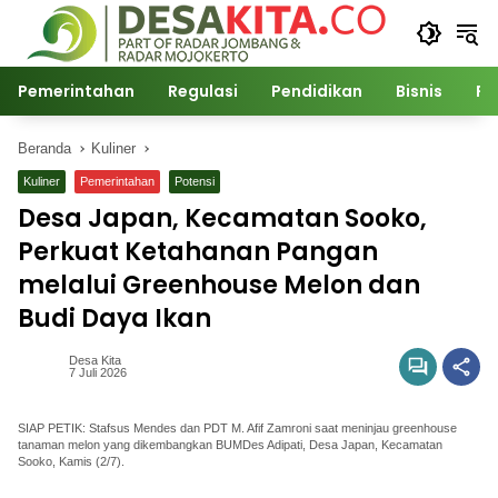
Langsung
ke
konten
Pemerintahan
Regulasi
Pendidikan
Bisnis
Po
Beranda
Kuliner
Kuliner
Pemerintahan
Potensi
Desa Japan, Kecamatan Sooko,
Perkuat Ketahanan Pangan
melalui Greenhouse Melon dan
Budi Daya Ikan
Desa Kita
7 Juli 2026
SIAP PETIK: Stafsus Mendes dan PDT M. Afif Zamroni saat meninjau greenhouse
tanaman melon yang dikembangkan BUMDes Adipati, Desa Japan, Kecamatan
Sooko, Kamis (2/7).