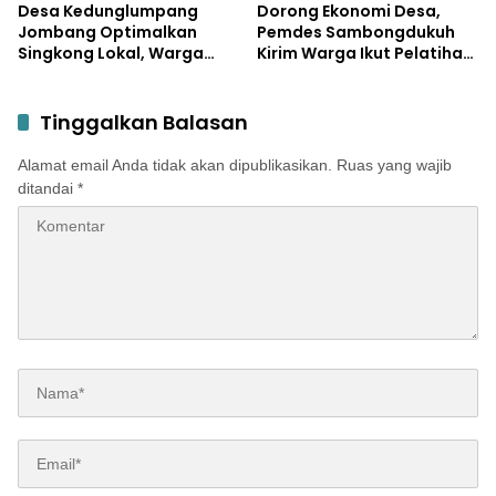
Desa Kedunglumpang
Dorong Ekonomi Desa,
Jombang Optimalkan
Pemdes Sambongdukuh
Singkong Lokal, Warga
Kirim Warga Ikut Pelatihan
Diajari Produksi Tepung
UMKM Program WUB
Mocaf
Jombang
Tinggalkan Balasan
Alamat email Anda tidak akan dipublikasikan.
Ruas yang wajib
ditandai
*