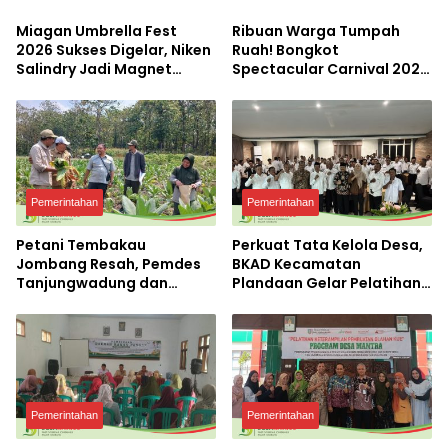
Miagan Umbrella Fest
Ribuan Warga Tumpah
2026 Sukses Digelar, Niken
Ruah! Bongkot
Salindry Jadi Magnet
Spectacular Carnival 2026
Ribuan Pengunjung
Jadi Pesta Kemerdekaan
Terbesar di Peterongan
Pemerintahan
Pemerintahan
Petani Tembakau
Perkuat Tata Kelola Desa,
Jombang Resah, Pemdes
BKAD Kecamatan
Tanjungwadung dan
Plandaan Gelar Pelatihan
Disperta Bergerak Cepat
Aparatur Pemdes
Pemerintahan
Pemerintahan