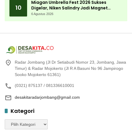
Miagan Umbrella Fest 2026 Sukses
10
Digelar, Niken Salindry Jadi Magnet
Ribuan Pengunjung
6 Agustus 2026
Radar Jombang (Jl Dr Setiabudi Nomor 23, Jombang, Jawa
Timur) & Radar Mojokerto (Jl R A Basuni No 96 Jampirogo
Sooko Mojokerto 61361)
(0321) 875137 / 081336610001
desakitaradarjombang@gmail.com
Kategori
Kategori