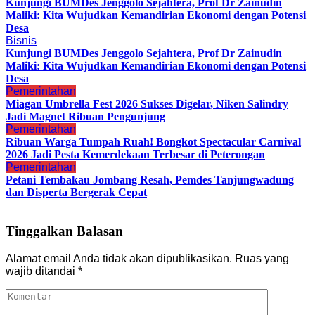
Kunjungi BUMDes Jenggolo Sejahtera, Prof Dr Zainudin
Maliki: Kita Wujudkan Kemandirian Ekonomi dengan Potensi
Desa
Bisnis
Kunjungi BUMDes Jenggolo Sejahtera, Prof Dr Zainudin
Maliki: Kita Wujudkan Kemandirian Ekonomi dengan Potensi
Desa
Pemerintahan
Miagan Umbrella Fest 2026 Sukses Digelar, Niken Salindry
Jadi Magnet Ribuan Pengunjung
Pemerintahan
Ribuan Warga Tumpah Ruah! Bongkot Spectacular Carnival
2026 Jadi Pesta Kemerdekaan Terbesar di Peterongan
Pemerintahan
Petani Tembakau Jombang Resah, Pemdes Tanjungwadung
dan Disperta Bergerak Cepat
Tinggalkan Balasan
Alamat email Anda tidak akan dipublikasikan.
Ruas yang
wajib ditandai
*