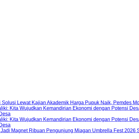
Harga Pupuk Naik, Pemdes Mo
 Desa
 Desa
Miagan Umbrella Fest 2026 S