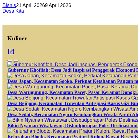
Bisnis
21 April 2026
9 April 2026
Desa Kita
Kuliner
Gubernur Khofifah: Desa Jadi Inspirasi Penggerak Ekonomi
Desa Japan, Kecamatan Sooko, Perkuat Ketahanan Pangan m
Desa Warugunung, Kecamatan Pacet, Pasar Keramat Dongkr
Desa Bejijong, Kecamatan Trowulan Antisipasi Kasus Gizi B
Desa Sedati, Kecamatan Ngoro Kembangkan Wisata Air di A
Bikin Nyaman Wisatawan, Disbudporapar Poles Destinasi unt
Kelurahan Blooto, Kecamatan Prajurit Kulon, Rawat Resep K