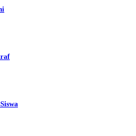
ni
raf
 Siswa