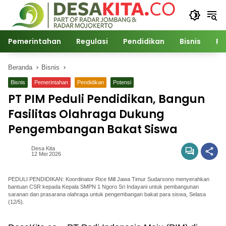
Langsung
ke
konten
Pemerintahan
Regulasi
Pendidikan
Bisnis
Po
Beranda
Bisnis
Bisnis
Pemerintahan
Pendidikan
Potensi
PT PIM Peduli Pendidikan, Bangun
Fasilitas Olahraga Dukung
Pengembangan Bakat Siswa
Desa Kita
12 Mei 2026
PEDULI PENDIDIKAN: Koordinator Rice Mill Jawa Timur Sudarsono menyerahkan
bantuan CSR kepada Kepala SMPN 1 Ngoro Sri Indayani untuk pembangunan
saranan dan prasarana olahraga untuk pengembangan bakat para siswa, Selasa
(12/5).