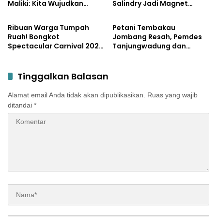
Maliki: Kita Wujudkan
Salindry Jadi Magnet
Pemerintahan
Pemerintahan
Kemandirian Ekonomi
Ribuan Pengunjung
dengan Potensi Desa
Ribuan Warga Tumpah
Petani Tembakau
Ruah! Bongkot
Jombang Resah, Pemdes
Spectacular Carnival 2026
Tanjungwadung dan
Jadi Pesta Kemerdekaan
Disperta Bergerak Cepat
Terbesar di Peterongan
Tinggalkan Balasan
Alamat email Anda tidak akan dipublikasikan.
Ruas yang wajib
ditandai
*