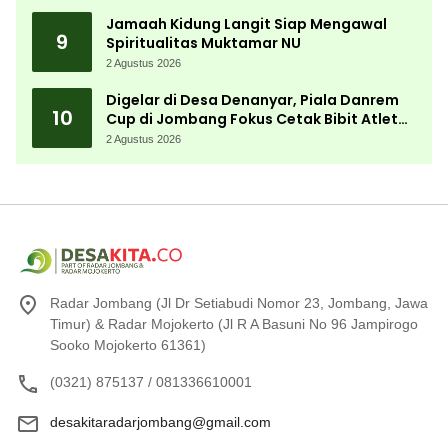
Jamaah Kidung Langit Siap Mengawal
9
Spiritualitas Muktamar NU
2 Agustus 2026
Digelar di Desa Denanyar, Piala Danrem
10
Cup di Jombang Fokus Cetak Bibit Atlet
Menembak Berprestasi
2 Agustus 2026
Radar Jombang (Jl Dr Setiabudi Nomor 23, Jombang, Jawa
Timur) & Radar Mojokerto (Jl R A Basuni No 96 Jampirogo
Sooko Mojokerto 61361)
(0321) 875137 / 081336610001
desakitaradarjombang@gmail.com