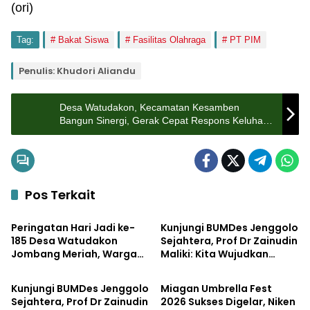
(ori)
Tag:
Bakat Siswa
Fasilitas Olahraga
PT PIM
Penulis: Khudori Aliandu
Desa Watudakon, Kecamatan Kesamben
Bangun Sinergi, Gerak Cepat Respons Keluhan
Warga Soal Tanggul Jebol
Pos Terkait
Pemerintahan
Pemerintahan
Peringatan Hari Jadi ke-
Kunjungi BUMDes Jenggolo
185 Desa Watudakon
Sejahtera, Prof Dr Zainudin
Jombang Meriah, Warga
Maliki: Kita Wujudkan
Bisnis
Pemerintahan
Tumpek Blek Padati
Kemandirian Ekonomi
Karnaval Budaya
dengan Potensi Desa
Kunjungi BUMDes Jenggolo
Miagan Umbrella Fest
Sejahtera, Prof Dr Zainudin
2026 Sukses Digelar, Niken