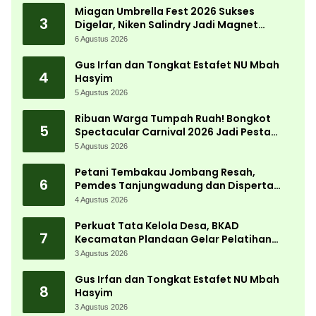
Miagan Umbrella Fest 2026 Sukses
3
Digelar, Niken Salindry Jadi Magnet
Ribuan Pengunjung
6 Agustus 2026
Gus Irfan dan Tongkat Estafet NU Mbah
4
Hasyim
5 Agustus 2026
Ribuan Warga Tumpah Ruah! Bongkot
5
Spectacular Carnival 2026 Jadi Pesta
Kemerdekaan Terbesar di Peterongan
5 Agustus 2026
Petani Tembakau Jombang Resah,
6
Pemdes Tanjungwadung dan Disperta
Bergerak Cepat
4 Agustus 2026
Perkuat Tata Kelola Desa, BKAD
7
Kecamatan Plandaan Gelar Pelatihan
Aparatur Pemdes
3 Agustus 2026
Gus Irfan dan Tongkat Estafet NU Mbah
8
Hasyim
3 Agustus 2026