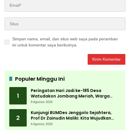
Simpan nama, email, dan situs web saya pada peramban
ini untuk komentar saya berikutnya.
Populer Minggu Ini
Peringatan Hari Jadi ke-185 Desa
1
Watudakon Jombang Meriah, Warga
Tumpek Blek Padati Karnaval Budaya
8 Agustus 2026
Kunjungi BUMDes Jenggolo Sejahtera,
2
Prof Dr Zainudin Maliki: Kita Wujudkan
Kemandirian Ekonomi dengan Potensi
6 Agustus 2026
Desa