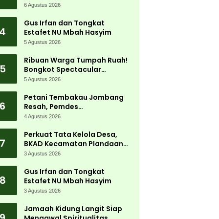
Jadi Magnet Ribuan
6 Agustus 2026
Pengunjung
Gus Irfan dan Tongkat
4
Estafet NU Mbah Hasyim
5 Agustus 2026
Ribuan Warga Tumpah Ruah!
5
Bongkot Spectacular
Carnival 2026 Jadi Pesta
5 Agustus 2026
Kemerdekaan Terbesar di
Peterongan
Petani Tembakau Jombang
6
Resah, Pemdes
Tanjungwadung dan Disperta
4 Agustus 2026
Bergerak Cepat
Perkuat Tata Kelola Desa,
7
BKAD Kecamatan Plandaan
Gelar Pelatihan Aparatur
3 Agustus 2026
Pemdes
Gus Irfan dan Tongkat
8
Estafet NU Mbah Hasyim
3 Agustus 2026
Jamaah Kidung Langit Siap
9
Mengawal Spiritualitas