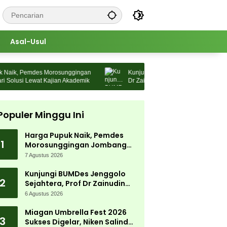
Asal-Usul
ik, Pemdes Morosunggingan
Kunjungi BUMDes Jenggolo Sejahtera, 
lusi Lewat Kajian Akademik
Dr Zainudin Maliki: Kita Wujudkan
Kemandirian Ekonomi dengan Potensi 
Populer Minggu Ini
Harga Pupuk Naik, Pemdes
1
Morosunggingan Jombang
Cari Solusi Lewat Kajian
7 Agustus 2026
Akademik
Kunjungi BUMDes Jenggolo
2
Sejahtera, Prof Dr Zainudin
Maliki: Kita Wujudkan
6 Agustus 2026
Kemandirian Ekonomi dengan
Potensi Desa
Miagan Umbrella Fest 2026
3
Sukses Digelar, Niken Salindry