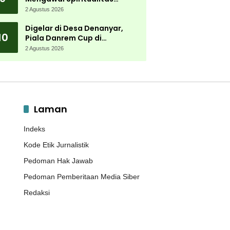
Muktamar NU
2 Agustus 2026
Digelar di Desa Denanyar,
10
Piala Danrem Cup di
Jombang Fokus Cetak Bibit
2 Agustus 2026
Atlet Menembak Berprestasi
Laman
Indeks
Kode Etik Jurnalistik
Pedoman Hak Jawab
Pedoman Pemberitaan Media Siber
Redaksi