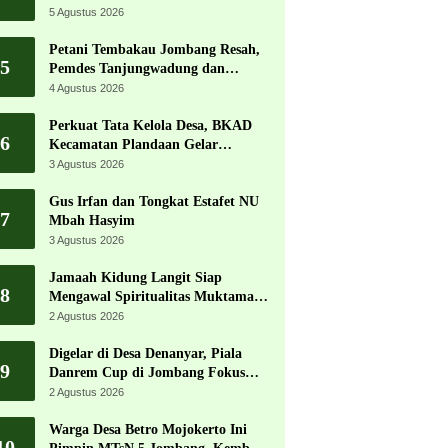
Jadi Pesta Kemerdekaan Terbesar
5 Agustus 2026
di Peterongan
Petani Tembakau Jombang Resah,
5
Pemdes Tanjungwadung dan
Disperta Bergerak Cepat
4 Agustus 2026
Perkuat Tata Kelola Desa, BKAD
6
Kecamatan Plandaan Gelar
Pelatihan Aparatur Pemdes
3 Agustus 2026
Gus Irfan dan Tongkat Estafet NU
7
Mbah Hasyim
3 Agustus 2026
Jamaah Kidung Langit Siap
8
Mengawal Spiritualitas Muktamar
NU
2 Agustus 2026
Digelar di Desa Denanyar, Piala
9
Danrem Cup di Jombang Fokus
Cetak Bibit Atlet Menembak
2 Agustus 2026
Berprestasi
Warga Desa Betro Mojokerto Ini
10