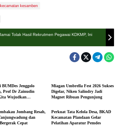
kecamatan kesamben
amai Tolak Hasil Rekrutmen Pegawai KDKMP, Ini
Pemerintahan
i BUMDes Jenggolo
Miagan Umbrella Fest 2026 Sukses
a, Prof Dr Zainudin
Digelar, Niken Salindry Jadi
Kita Wujudkan
Magnet Ribuan Pengunjung
tahan
Pemerintahan
rian Ekonomi dengan
Desa
Tembakau Jombang Resah,
Perkuat Tata Kelola Desa, BKAD
Tanjungwadung dan
Kecamatan Plandaan Gelar
 Bergerak Cepat
Pelatihan Aparatur Pemdes