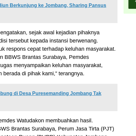
un Berkunjung ke Jombang, Sharing Pansus
ngatakan, sejak awal kejadian pihaknya
isi tersebut kepada instansi berwenang.
tuk respons cepat terhadap keluhan masyarakat.
an BBWS Brantas Surabaya, Pemdes
rtugas menyampaikan keluhan masyarakat,
erada di pihak kami,” terangnya.
bung di Desa Puresemanding Jombang Tak
 Pemdes Watudakon membuahkan hasil.
BWS Brantas Surabaya, Perum Jasa Tirta (PJT)