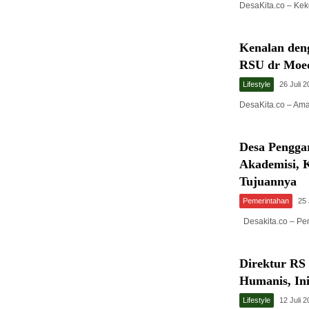
DesaKita.co – Ke
Kenalan deng
RSU dr Moed
Lifestyle
26 Juli 
DesaKita.co – Am
Desa Pengg
Akademisi, K
Tujuannya
Pemerintahan
25 
Desakita.co – Pe
Direktur R
Humanis, Ini
Lifestyle
12 Juli 