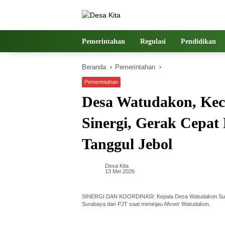
Langsung
ke
konten
Pemerintahan
Regulasi
Pendidikan
Beranda
Pemerintahan
Pemerintahan
Desa Watudakon, Ke
Sinergi, Gerak Cepat
Tanggul Jebol
Desa Kita
13 Mei 2026
SINERGI DAN KOORDINASI: Kepala Desa Watudakon Suh
Surabaya dan PJT saat meninjau Afvoer Watudakon.