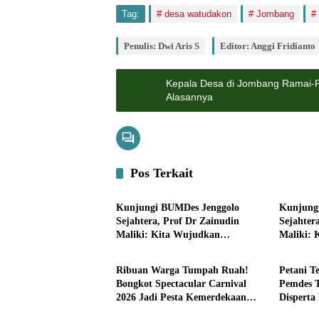
Tag:
desa watudakon
Jombang
Penulis: Dwi Aris S
Editor: Anggi Fridianto
Kepala Desa di Jombang Ramai-R
Alasannya
Pos Terkait
Pemerintahan
Bisnis
Kunjungi BUMDes Jenggolo
Kunjung
Sejahtera, Prof Dr Zainudin
Sejahter
Maliki: Kita Wujudkan
Maliki: 
Pemerintahan
Pemerin
Kemandirian Ekonomi dengan
Kemandi
Potensi Desa
Potensi 
Ribuan Warga Tumpah Ruah!
Petani 
Bongkot Spectacular Carnival
Pemdes 
2026 Jadi Pesta Kemerdekaan
Disperta
Terbesar di Peterongan