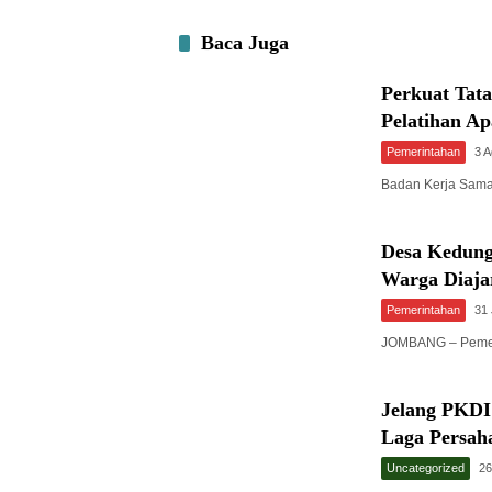
Baca Juga
Perkuat Tat
Pelatihan A
Pemerintahan
3 
Badan Kerja Sam
Desa Kedung
Warga Diaja
Pemerintahan
31 
JOMBANG – Pemer
Jelang PKDI
Laga Persah
Uncategorized
26