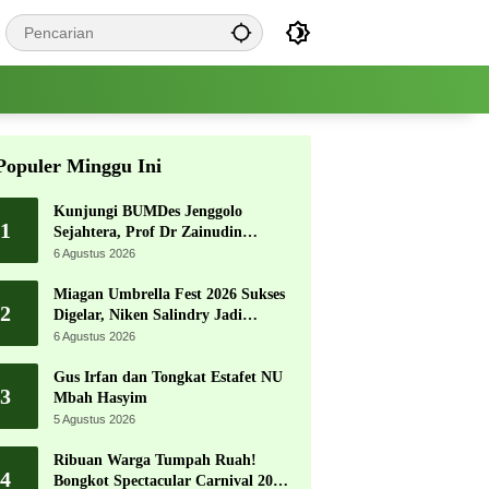
Populer Minggu Ini
Kunjungi BUMDes Jenggolo
1
Sejahtera, Prof Dr Zainudin
Maliki: Kita Wujudkan
6 Agustus 2026
Kemandirian Ekonomi dengan
Potensi Desa
Miagan Umbrella Fest 2026 Sukses
2
Digelar, Niken Salindry Jadi
Magnet Ribuan Pengunjung
6 Agustus 2026
Gus Irfan dan Tongkat Estafet NU
3
Mbah Hasyim
5 Agustus 2026
Ribuan Warga Tumpah Ruah!
4
Bongkot Spectacular Carnival 2026