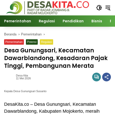
Langsung
ke
konten
Pemerintahan
Regulasi
Pendidikan
Bisnis
Po
Beranda
Pemerintahan
Pemerintahan
Potensi
Regulasi
Desa Gunungsari, Kecamatan
Dawarblandong, Kesadaran Pajak
Tinggi, Pembangunan Merata
Desa Kita
11 Mei 2026
Kepala Desa Gunungsari Susanto
DesaKita.co – Desa Gunungsari, Kecamatan
Dawarblandong, Kabupaten Mojokerto, meraih