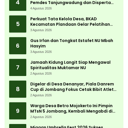
4
Pemdes Tanjungwadung dan Disperta
Bergerak Cepat
4 Agustus 2026
Perkuat Tata Kelola Desa, BKAD
5
Kecamatan Plandaan Gelar Pelatihan
Aparatur Pemdes
3 Agustus 2026
Gus Irfan dan Tongkat Estafet NU Mbah
6
Hasyim
3 Agustus 2026
Jamaah Kidung Langit Siap Mengawal
7
Spiritualitas Muktamar NU
2 Agustus 2026
Digelar di Desa Denanyar, Piala Danrem
8
Cup di Jombang Fokus Cetak Bibit Atlet
Menembak Berprestasi
2 Agustus 2026
Warga Desa Betro Mojokerto Ini Pimpin
9
MTsN 5 Jombang, Kembali Mengabdi di
Almamater
2 Agustus 2026
Miagan Umbrella Fest 2026 Sukses