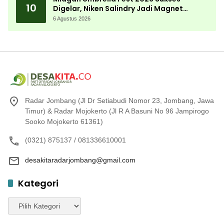
10
Digelar, Niken Salindry Jadi Magnet
Ribuan Pengunjung
6 Agustus 2026
Radar Jombang (Jl Dr Setiabudi Nomor 23, Jombang, Jawa
Timur) & Radar Mojokerto (Jl R A Basuni No 96 Jampirogo
Sooko Mojokerto 61361)
(0321) 875137 / 081336610001
desakitaradarjombang@gmail.com
Kategori
Kategori