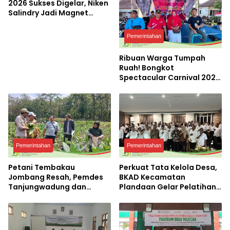
2026 Sukses Digelar, Niken
Salindry Jadi Magnet
Ribuan Pengunjung
Pemerintahan
Ribuan Warga Tumpah
Ruah! Bongkot
Spectacular Carnival 2026
Jadi Pesta Kemerdekaan
Terbesar di Peterongan
Pemerintahan
Pemerintahan
Petani Tembakau
Perkuat Tata Kelola Desa,
Jombang Resah, Pemdes
BKAD Kecamatan
Tanjungwadung dan
Plandaan Gelar Pelatihan
Disperta Bergerak Cepat
Aparatur Pemdes