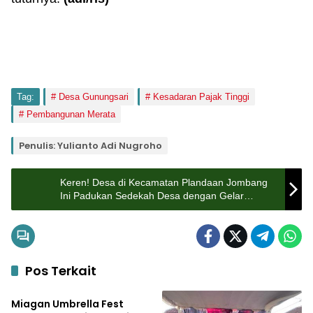
Tag:
Desa Gunungsari
Kesadaran Pajak Tinggi
Pembangunan Merata
Penulis: Yulianto Adi Nugroho
Keren! Desa di Kecamatan Plandaan Jombang
Ini Padukan Sedekah Desa dengan Gelar
Potensi UMKM
Pos Terkait
Pemerintahan
Miagan Umbrella Fest