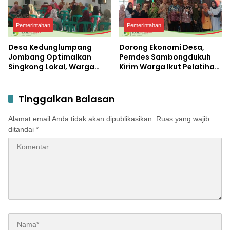
Pemerintahan
Pemerintahan
Desa Kedunglumpang
Dorong Ekonomi Desa,
Jombang Optimalkan
Pemdes Sambongdukuh
Singkong Lokal, Warga
Kirim Warga Ikut Pelatihan
Diajari Produksi Tepung
UMKM Program WUB
Mocaf
Jombang
Tinggalkan Balasan
Alamat email Anda tidak akan dipublikasikan.
Ruas yang wajib
ditandai
*