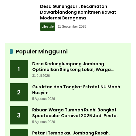
Desa Gunungsari, Kecamatan
Dawarblandong Komitmen Rawat
Moderasi Beragama
Lifestyle
11 September 2025
Populer Minggu Ini
Desa Kedunglumpang Jombang
1
Optimalkan Singkong Lokal, Warga
Diajari Produksi Tepung Mocaf
31 Juli 2026
Gus Irfan dan Tongkat Estafet NU Mbah
2
Hasyim
5 Agustus 2026
Ribuan Warga Tumpah Ruah! Bongkot
3
Spectacular Carnival 2026 Jadi Pesta
Kemerdekaan Terbesar di Peterongan
5 Agustus 2026
Petani Tembakau Jombang Resah,