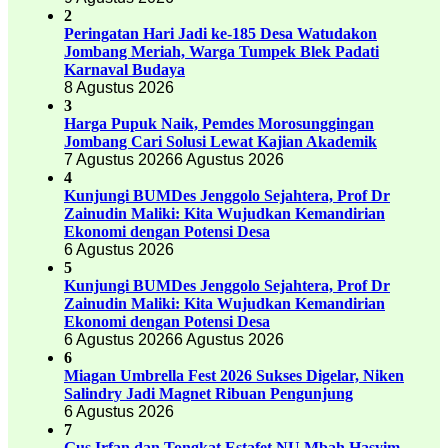
2
Peringatan Hari Jadi ke-185 Desa Watudakon
Jombang Meriah, Warga Tumpek Blek Padati
Karnaval Budaya
8 Agustus 2026
3
Harga Pupuk Naik, Pemdes Morosunggingan
Jombang Cari Solusi Lewat Kajian Akademik
7 Agustus 2026
6 Agustus 2026
4
Kunjungi BUMDes Jenggolo Sejahtera, Prof Dr
Zainudin Maliki: Kita Wujudkan Kemandirian
Ekonomi dengan Potensi Desa
6 Agustus 2026
5
Kunjungi BUMDes Jenggolo Sejahtera, Prof Dr
Zainudin Maliki: Kita Wujudkan Kemandirian
Ekonomi dengan Potensi Desa
6 Agustus 2026
6 Agustus 2026
6
Miagan Umbrella Fest 2026 Sukses Digelar, Niken
Salindry Jadi Magnet Ribuan Pengunjung
6 Agustus 2026
7
Gus Irfan dan Tongkat Estafet NU Mbah Hasyim