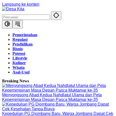
Langsung ke konten
Pemerintahan
Regulasi
Pendidikan
Bisnis
Potensi
Lifestyle
Kuliner
Wisata
Asal-Usul
Breaking News
Menyongsong Abad Kedua Nahdlatul Ulama dan Peta
Kepemimpinan Masa Depan Pasca Muktamar ke-35
Kepedulian PG Djombang Baru, Warga Jombang Dapat Cek