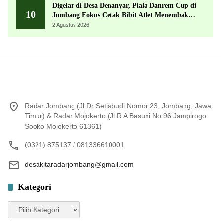
Digelar di Desa Denanyar, Piala Danrem Cup di
10
Jombang Fokus Cetak Bibit Atlet Menembak
Berprestasi
2 Agustus 2026
Radar Jombang (Jl Dr Setiabudi Nomor 23, Jombang, Jawa
Timur) & Radar Mojokerto (Jl R A Basuni No 96 Jampirogo
Sooko Mojokerto 61361)
(0321) 875137 / 081336610001
desakitaradarjombang@gmail.com
Kategori
Kategori