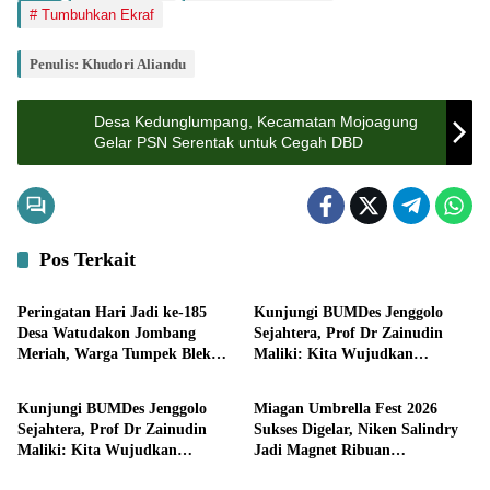
Tumbuhkan Ekraf
Penulis: Khudori Aliandu
Desa Kedunglumpang, Kecamatan Mojoagung
Gelar PSN Serentak untuk Cegah DBD
Pos Terkait
Pemerintahan
Pemerintahan
Peringatan Hari Jadi ke-185
Kunjungi BUMDes Jenggolo
Desa Watudakon Jombang
Sejahtera, Prof Dr Zainudin
Meriah, Warga Tumpek Blek
Maliki: Kita Wujudkan
Bisnis
Pemerintahan
Padati Karnaval Budaya
Kemandirian Ekonomi dengan
Potensi Desa
Kunjungi BUMDes Jenggolo
Miagan Umbrella Fest 2026
Sejahtera, Prof Dr Zainudin
Sukses Digelar, Niken Salindry
Maliki: Kita Wujudkan
Jadi Magnet Ribuan
Pemerintahan
Pemerintahan
Kemandirian Ekonomi dengan
Pengunjung