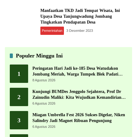
Manfaatkan TKD Jadi Tempat Wisata, Ini
Upaya Desa Tanjungwadung Jombang
Tingkatkan Pendapatan Desa
Pemerintahan
3 Desember 2023
Populer Minggu Ini
Peringatan Hari Jadi ke-185 Desa Watudakon
1
Jombang Meriah, Warga Tumpek Blek Padati
Karnaval Budaya
8 Agustus 2026
Kunjungi BUMDes Jenggolo Sejahtera, Prof Dr
2
Zainudin Maliki: Kita Wujudkan Kemandirian
Ekonomi dengan Potensi Desa
6 Agustus 2026
Miagan Umbrella Fest 2026 Sukses Digelar, Niken
3
Salindry Jadi Magnet Ribuan Pengunjung
6 Agustus 2026