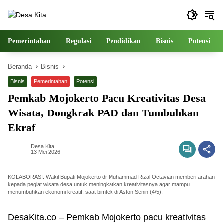
Langsung
ke
konten
Pemerintahan
Regulasi
Pendidikan
Bisnis
Potensi
Beranda
Bisnis
Bisnis
Pemerintahan
Potensi
Pemkab Mojokerto Pacu Kreativitas Desa
Wisata, Dongkrak PAD dan Tumbuhkan
Ekraf
Desa Kita
13 Mei 2026
KOLABORASI: Wakil Bupati Mojokerto dr Muhammad Rizal Octavian memberi arahan
kepada pegiat wisata desa untuk meningkatkan kreativitasnya agar mampu
menumbuhkan ekonomi kreatif, saat bimtek di Aston Senin (4/5).
DesaKita.co – Pemkab Mojokerto pacu kreativitas