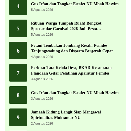
Gus Irfan dan Tongkat Estafet NU Mbah Hasyim
4
5 Agustus 2026
Ribuan Warga Tumpah Ruah! Bongkot
5
Spectacular Carnival 2026 Jadi Pesta
Kemerdekaan Terbesar di Peterongan
5 Agustus 2026
Petani Tembakau Jombang Resah, Pemdes
6
Tanjungwadung dan Disperta Bergerak Cepat
4 Agustus 2026
Perkuat Tata Kelola Desa, BKAD Kecamatan
7
Plandaan Gelar Pelatihan Aparatur Pemdes
3 Agustus 2026
Gus Irfan dan Tongkat Estafet NU Mbah Hasyim
8
3 Agustus 2026
Jamaah Kidung Langit Siap Mengawal
9
Spiritualitas Muktamar NU
2 Agustus 2026