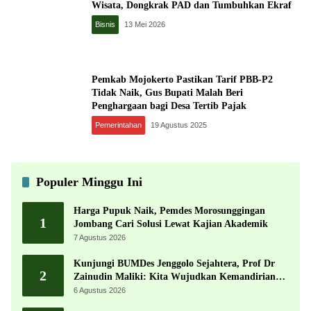
Wisata, Dongkrak PAD dan Tumbuhkan Ekraf
Bisnis
13 Mei 2026
Pemkab Mojokerto Pastikan Tarif PBB-P2
Tidak Naik, Gus Bupati Malah Beri
Penghargaan bagi Desa Tertib Pajak
Pemerintahan
19 Agustus 2025
Populer Minggu Ini
Harga Pupuk Naik, Pemdes Morosunggingan
1
Jombang Cari Solusi Lewat Kajian Akademik
7 Agustus 2026
Kunjungi BUMDes Jenggolo Sejahtera, Prof Dr
2
Zainudin Maliki: Kita Wujudkan Kemandirian
Ekonomi dengan Potensi Desa
6 Agustus 2026