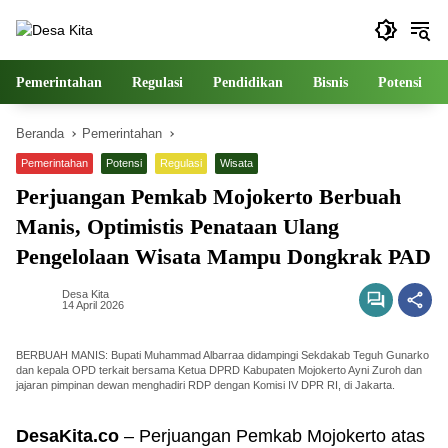
Langsung
ke
konten
Pemerintahan
Regulasi
Pendidikan
Bisnis
Potensi
Beranda
Pemerintahan
Pemerintahan
Potensi
Regulasi
Wisata
Perjuangan Pemkab Mojokerto Berbuah
Manis, Optimistis Penataan Ulang
Pengelolaan Wisata Mampu Dongkrak PAD
Desa Kita
14 April 2026
BERBUAH MANIS: Bupati Muhammad Albarraa didampingi Sekdakab Teguh Gunarko
dan kepala OPD terkait bersama Ketua DPRD Kabupaten Mojokerto Ayni Zuroh dan
jajaran pimpinan dewan menghadiri RDP dengan Komisi IV DPR RI, di Jakarta.
DesaKita.co
– Perjuangan Pemkab Mojokerto atas