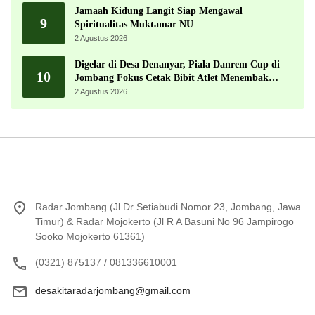
Jamaah Kidung Langit Siap Mengawal
9
Spiritualitas Muktamar NU
2 Agustus 2026
Digelar di Desa Denanyar, Piala Danrem Cup di
10
Jombang Fokus Cetak Bibit Atlet Menembak
Berprestasi
2 Agustus 2026
Radar Jombang (Jl Dr Setiabudi Nomor 23, Jombang, Jawa
Timur) & Radar Mojokerto (Jl R A Basuni No 96 Jampirogo
Sooko Mojokerto 61361)
(0321) 875137 / 081336610001
desakitaradarjombang@gmail.com