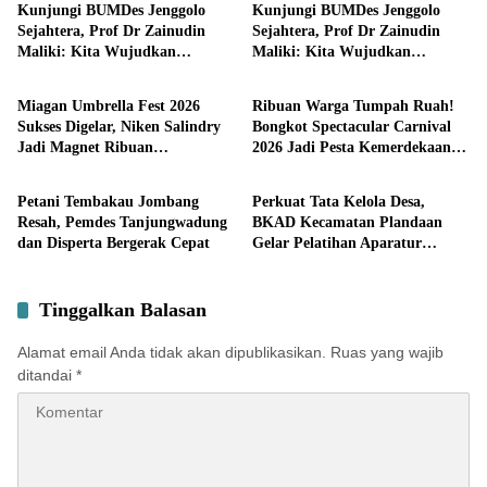
Kunjungi BUMDes Jenggolo
Kunjungi BUMDes Jenggolo
Sejahtera, Prof Dr Zainudin
Sejahtera, Prof Dr Zainudin
Maliki: Kita Wujudkan
Maliki: Kita Wujudkan
Pemerintahan
Pemerintahan
Kemandirian Ekonomi dengan
Kemandirian Ekonomi dengan
Potensi Desa
Potensi Desa
Miagan Umbrella Fest 2026
Ribuan Warga Tumpah Ruah!
Sukses Digelar, Niken Salindry
Bongkot Spectacular Carnival
Jadi Magnet Ribuan
2026 Jadi Pesta Kemerdekaan
Pemerintahan
Pemerintahan
Pengunjung
Terbesar di Peterongan
Petani Tembakau Jombang
Perkuat Tata Kelola Desa,
Resah, Pemdes Tanjungwadung
BKAD Kecamatan Plandaan
dan Disperta Bergerak Cepat
Gelar Pelatihan Aparatur
Pemdes
Tinggalkan Balasan
Alamat email Anda tidak akan dipublikasikan.
Ruas yang wajib
ditandai
*