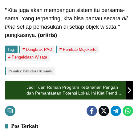
’’Kita juga akan membangun sistem itu bersama-
sama. Yang terpenting, kita bisa pantau secara
rill
time
setiap pemasukan di setiap objek wisata,’’
pungkasnya.
(ori/ris)
Tag:
Dongkrak PAD
Pemkab Mojokerto
Pengelolaan Wisata
Penulis: Khudori Aliandu
Jadi Tuan Rumah Program Ketahanan Pangan
dan Pemanfaatan Potensi Lokal, Ini Kiat Pemdes
Made, Kecamatan Kudu
Pos Terkait
Pemerintahan
Bisnis