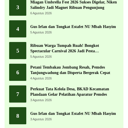
Miagan Umbrella Fest 2026 Sukses Digelar, Niken
3
Salindry Jadi Magnet Ribuan Pengunjung
6 Agustus 2026
Gus Irfan dan Tongkat Estafet NU Mbah Hasyim
4
5 Agustus 2026
Ribuan Warga Tumpah Ruah! Bongkot
5
Spectacular Carnival 2026 Jadi Pesta
Kemerdekaan Terbesar di Peterongan
5 Agustus 2026
Petani Tembakau Jombang Resah, Pemdes
6
Tanjungwadung dan Disperta Bergerak Cepat
4 Agustus 2026
Perkuat Tata Kelola Desa, BKAD Kecamatan
7
Plandaan Gelar Pelatihan Aparatur Pemdes
3 Agustus 2026
Gus Irfan dan Tongkat Estafet NU Mbah Hasyim
8
3 Agustus 2026