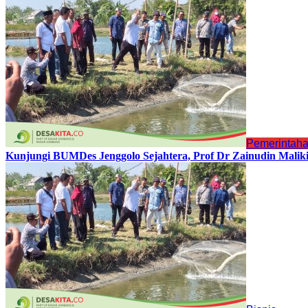
Pemerintah
Kunjungi BUMDes Jenggolo Sejahtera, Prof Dr Zainudin Malik