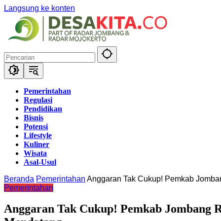
Langsung ke konten
Pemerintahan
Regulasi
Pendidikan
Bisnis
Potensi
Lifestyle
Kuliner
Wisata
Asal-Usul
Beranda
Pemerintahan
Anggaran Tak Cukup! Pemkab Jombang
Pemerintahan
Anggaran Tak Cukup! Pemkab Jombang Re