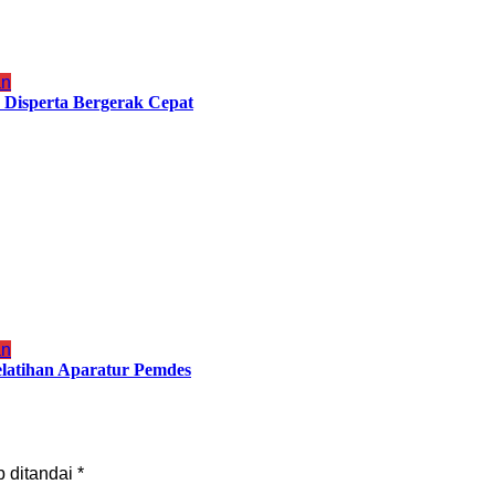
an
Disperta Bergerak Cepat
an
latihan Aparatur Pemdes
b ditandai
*