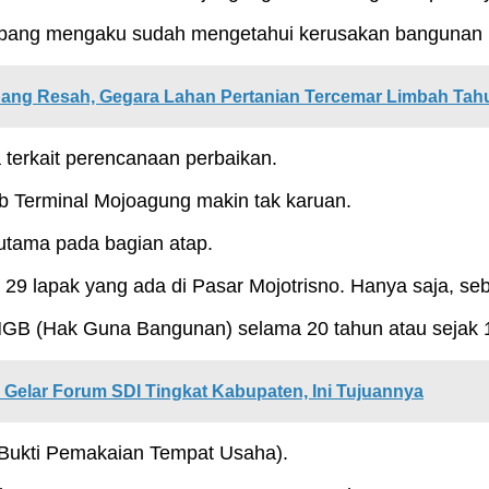
ombang mengaku sudah mengetahui kerusakan bangunan
ang Resah, Gegara Lahan Pertanian Tercemar Limbah Tahu
terkait perencanaan perbaikan.
ub Terminal Mojoagung makin tak karuan.
rutama pada bagian atap.
 29 lapak yang ada di Pasar Mojotrisno. Hanya saja, se
 HGB (Hak Guna Bangunan) selama 20 tahun atau sejak 1
elar Forum SDI Tingkat Kabupaten, Ini Tujuannya
(Bukti Pemakaian Tempat Usaha).