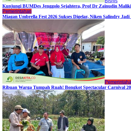
Bisnis
Kunjungi BUMDes Jenggolo Sejahtera, Prof Dr Zainudin Malik
Pemerintahan
Miagan Umbrella Fest 2026 Sukses Digelar, Niken Salindry Ja
Pemerintah
Ribuan Warga Tumpah Ruah! Bongkot Spectacular Carnival 202