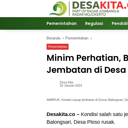
Langsung
ke
konten
Pemerintahan
Regulasi
Pendid
Beranda
Pemerintahan
Pemerintahan
Minim Perhatian, 
Jembatan di Desa
Desa Kita
20 Januari 2024
AMBRUK: Kondisi sayap jembatan di Dusun Balongsari, D
Desakita.co –
Kondisi salah satu j
Balongsari, Desa Ploso rusak.