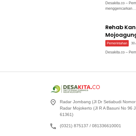
Desakita.co – Pe
menggencarkan…
Rehab Kan
Mojoagun
Pemerintahan
30 
Desakita.co – Pe
Radar Jombang (Jl Dr Setiabudi Nomor
Radar Mojokerto (Jl R A Basuni No 96
61361)
(0321) 875137 / 081336610001