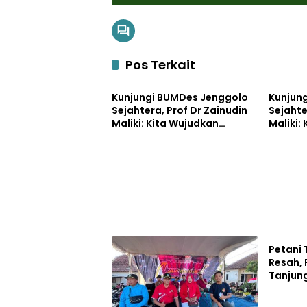
Pos Terkait
Pemerintahan
Bisnis
Kunjungi BUMDes Jenggolo
Kunjun
Sejahtera, Prof Dr Zainudin
Sejahte
Maliki: Kita Wujudkan
Maliki:
Kemandirian Ekonomi
Kemand
dengan Potensi Desa
dengan
Pemerin
Petani
Resah,
Tanjun
Disper