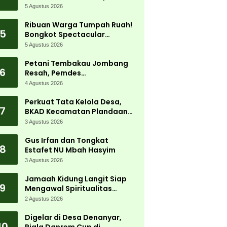
5 Agustus 2026
Ribuan Warga Tumpah Ruah!
5
Bongkot Spectacular
Carnival 2026 Jadi Pesta
5 Agustus 2026
Kemerdekaan Terbesar di
Peterongan
Petani Tembakau Jombang
6
Resah, Pemdes
Tanjungwadung dan Disperta
4 Agustus 2026
Bergerak Cepat
Perkuat Tata Kelola Desa,
7
BKAD Kecamatan Plandaan
Gelar Pelatihan Aparatur
3 Agustus 2026
Pemdes
Gus Irfan dan Tongkat
8
Estafet NU Mbah Hasyim
3 Agustus 2026
Jamaah Kidung Langit Siap
9
Mengawal Spiritualitas
Muktamar NU
2 Agustus 2026
Digelar di Desa Denanyar,
10