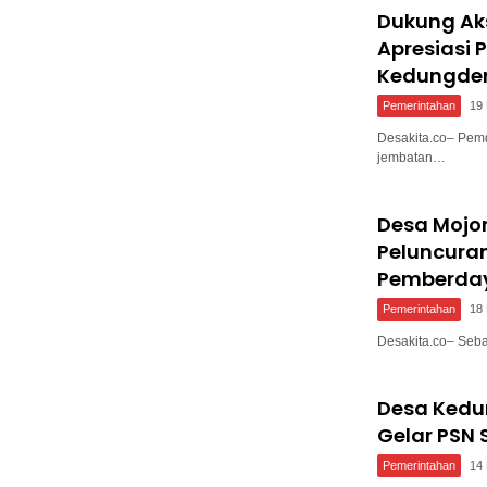
Dukung Ak
Apresiasi
Kedungde
Pemerintahan
19
Desakita.co– Pem
jembatan…
Desa Mojo
Peluncura
Pemberda
Pemerintahan
18
Desakita.co– Seb
Desa Ked
Gelar PSN 
Pemerintahan
14