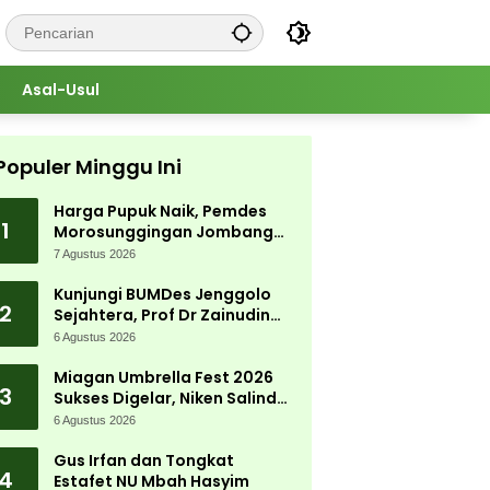
Asal-Usul
Populer Minggu Ini
Harga Pupuk Naik, Pemdes
1
Morosunggingan Jombang
Cari Solusi Lewat Kajian
7 Agustus 2026
Akademik
Kunjungi BUMDes Jenggolo
2
Sejahtera, Prof Dr Zainudin
Maliki: Kita Wujudkan
6 Agustus 2026
Kemandirian Ekonomi dengan
Potensi Desa
Miagan Umbrella Fest 2026
3
Sukses Digelar, Niken Salindry
Jadi Magnet Ribuan
6 Agustus 2026
Pengunjung
Gus Irfan dan Tongkat
4
Estafet NU Mbah Hasyim