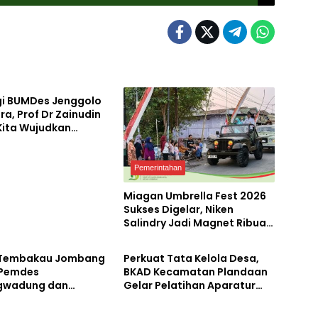
gi BUMDes Jenggolo
ra, Prof Dr Zainudin
 Kita Wujudkan
irian Ekonomi
 Potensi Desa
Pemerintahan
Miagan Umbrella Fest 2026
Sukses Digelar, Niken
Salindry Jadi Magnet Ribuan
tahan
Pemerintahan
Pengunjung
 Tembakau Jombang
Perkuat Tata Kelola Desa,
 Pemdes
BKAD Kecamatan Plandaan
gwadung dan
Gelar Pelatihan Aparatur
ta Bergerak Cepat
Pemdes