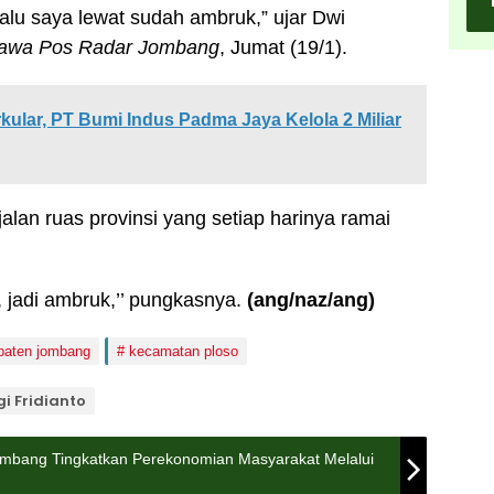
alu saya lewat sudah ambruk,” ujar Dwi
awa Pos Radar Jombang
, Jumat (19/1).
ular, PT Bumi Indus Padma Jaya Kelola 2 Miliar
alan ruas provinsi yang setiap harinya ramai
 jadi ambruk,’’ pungkasnya.
(ang/naz/ang)
paten jombang
kecamatan ploso
gi Fridianto
mbang Tingkatkan Perekonomian Masyarakat Melalui