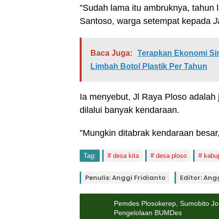
”Sudah lama itu ambruknya, tahun l
Santoso, warga setempat kepada
J
Baca Juga:
Terapkan Ekonomi Sirk
Limbah Botol Plastik Per Tahun
Ia menyebut, Jl Raya Ploso adalah j
dilalui banyak kendaraan.
”Mungkin ditabrak kendaraan besar,
Tag:
desa kita
desa ploso
kabu
Penulis: Anggi Fridianto
Editor: Ang
Pemdes Plosokerep, Sumobito Jo
Pengelolaan BUMDes