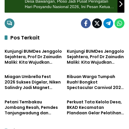
Desa Bawangan, Ploso Jadi Pusat Peringatan
Hari Posyandu Nasional 2026, Ini Pesan Ketua
Tim Pembina Posyandu
Pos Terkait
Pemerintahan
Bisnis
Kunjungi BUMDes Jenggolo
Kunjungi BUMDes Jenggolo
Sejahtera, Prof Dr Zainudin
Sejahtera, Prof Dr Zainudin
Maliki: Kita Wujudkan
Maliki: Kita Wujudkan
Pemerintahan
Pemerintahan
Kemandirian Ekonomi
Kemandirian Ekonomi
dengan Potensi Desa
dengan Potensi Desa
Miagan Umbrella Fest
Ribuan Warga Tumpah
2026 Sukses Digelar, Niken
Ruah! Bongkot
Salindry Jadi Magnet
Spectacular Carnival 2026
Pemerintahan
Pemerintahan
Ribuan Pengunjung
Jadi Pesta Kemerdekaan
Terbesar di Peterongan
Petani Tembakau
Perkuat Tata Kelola Desa,
Jombang Resah, Pemdes
BKAD Kecamatan
Tanjungwadung dan
Plandaan Gelar Pelatihan
Disperta Bergerak Cepat
Aparatur Pemdes