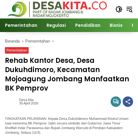
Langsung
ke
konten
Pemerintahan
Regulasi
Pendidikan
Bisnis
Po
Beranda
Pemerintahan
Pemerintahan
Rehab Kantor Desa, Desa
Dukuhdimoro, Kecamatan
Mojoagung Jombang Manfaatkan
BK Pemprov
Desa Kita
30 April 2026
TINGKATKAN PELAYANAN: Kepala Desa Dukuhdimoro Muhammad Khoirul Umam
saat menerima BK Pemprov Jatim secara simbolis dari Gubernur Jawa Timur
Khofifah Indar Parawansa dan Bupati Jombang Warsubi di Pendopo Kabupaten
Jombang, Selasa (11/3).