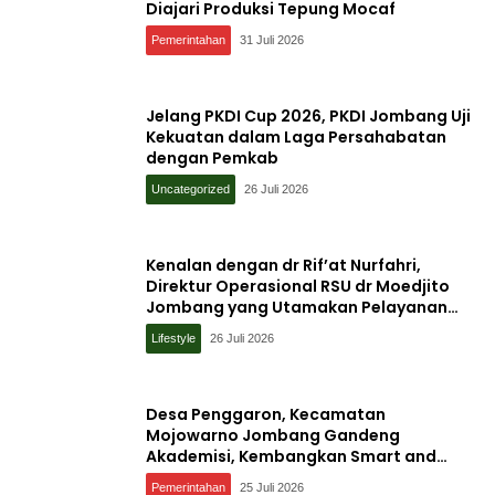
Diajari Produksi Tepung Mocaf
Pemerintahan
31 Juli 2026
Jelang PKDI Cup 2026, PKDI Jombang Uji
Kekuatan dalam Laga Persahabatan
dengan Pemkab
Uncategorized
26 Juli 2026
Kenalan dengan dr Rif’at Nurfahri,
Direktur Operasional RSU dr Moedjito
Jombang yang Utamakan Pelayanan
Ilmiah
Lifestyle
26 Juli 2026
Desa Penggaron, Kecamatan
Mojowarno Jombang Gandeng
Akademisi, Kembangkan Smart and
Sustainable Village, Ini Tujuannya
Pemerintahan
25 Juli 2026