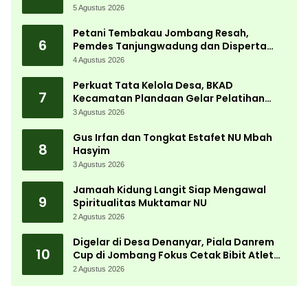
Kemerdekaan Terbesar di Peterongan
5 Agustus 2026
Petani Tembakau Jombang Resah,
6
Pemdes Tanjungwadung dan Disperta
Bergerak Cepat
4 Agustus 2026
Perkuat Tata Kelola Desa, BKAD
7
Kecamatan Plandaan Gelar Pelatihan
Aparatur Pemdes
3 Agustus 2026
Gus Irfan dan Tongkat Estafet NU Mbah
8
Hasyim
3 Agustus 2026
Jamaah Kidung Langit Siap Mengawal
9
Spiritualitas Muktamar NU
2 Agustus 2026
Digelar di Desa Denanyar, Piala Danrem
10
Cup di Jombang Fokus Cetak Bibit Atlet
Menembak Berprestasi
2 Agustus 2026