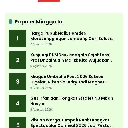
Populer Minggu Ini
Harga Pupuk Naik, Pemdes
1
Morosunggingan Jombang Cari Solusi
Lewat Kajian Akademik
7 Agustus 2026
Kunjungi BUMDes Jenggolo Sejahtera,
2
Prof Dr Zainudin Maliki: Kita Wujudkan
Kemandirian Ekonomi dengan Potensi
6 Agustus 2026
Desa
Miagan Umbrella Fest 2026 Sukses
3
Digelar, Niken Salindry Jadi Magnet
Ribuan Pengunjung
6 Agustus 2026
Gus Irfan dan Tongkat Estafet NU Mbah
4
Hasyim
5 Agustus 2026
Ribuan Warga Tumpah Ruah! Bongkot
5
Spectacular Carnival 2026 Jadi Pesta