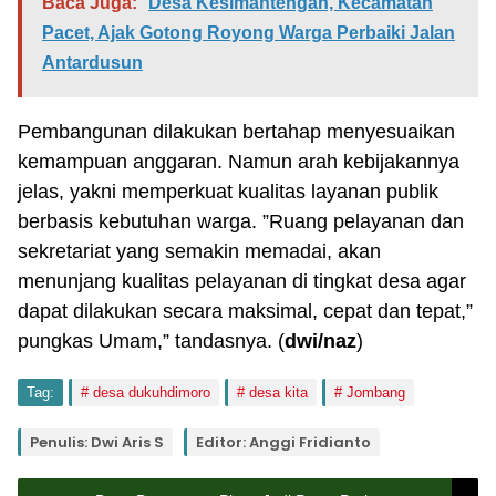
Baca Juga:
Desa Kesimantengah, Kecamatan
Pacet, Ajak Gotong Royong Warga Perbaiki Jalan
Antardusun
Pembangunan dilakukan bertahap menyesuaikan
kemampuan anggaran. Namun arah kebijakannya
jelas, yakni memperkuat kualitas layanan publik
berbasis kebutuhan warga. ”Ruang pelayanan dan
sekretariat yang semakin memadai, akan
menunjang kualitas pelayanan di tingkat desa agar
dapat dilakukan secara maksimal, cepat dan tepat,”
pungkas Umam,” tandasnya. (
dwi/naz
)
Tag:
desa dukuhdimoro
desa kita
Jombang
Penulis: Dwi Aris S
Editor: Anggi Fridianto