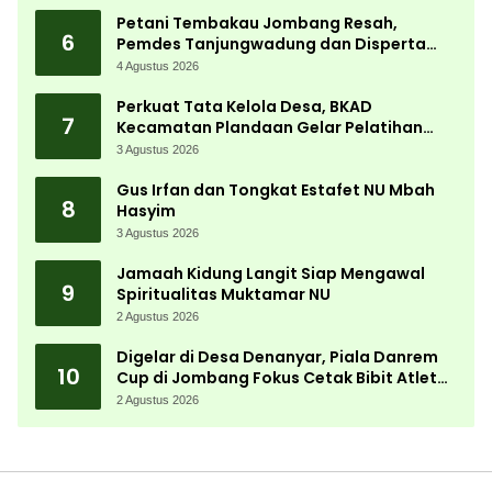
Petani Tembakau Jombang Resah,
6
Pemdes Tanjungwadung dan Disperta
Bergerak Cepat
4 Agustus 2026
Perkuat Tata Kelola Desa, BKAD
7
Kecamatan Plandaan Gelar Pelatihan
Aparatur Pemdes
3 Agustus 2026
Gus Irfan dan Tongkat Estafet NU Mbah
8
Hasyim
3 Agustus 2026
Jamaah Kidung Langit Siap Mengawal
9
Spiritualitas Muktamar NU
2 Agustus 2026
Digelar di Desa Denanyar, Piala Danrem
10
Cup di Jombang Fokus Cetak Bibit Atlet
Menembak Berprestasi
2 Agustus 2026