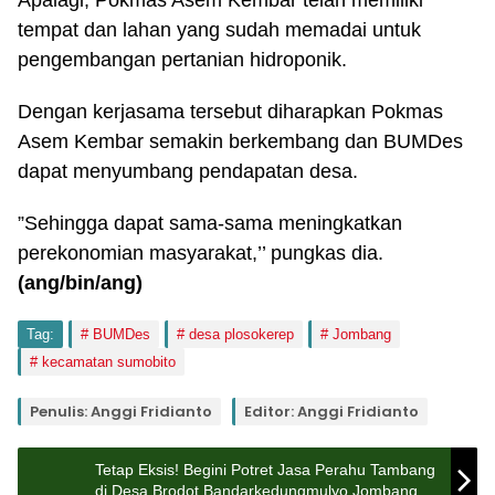
Apalagi, Pokmas Asem Kembar telah memiliki
tempat dan lahan yang sudah memadai untuk
pengembangan pertanian hidroponik.
Dengan kerjasama tersebut diharapkan Pokmas
Asem Kembar semakin berkembang dan BUMDes
dapat menyumbang pendapatan desa.
”Sehingga dapat sama-sama meningkatkan
perekonomian masyarakat,’’ pungkas dia.
(ang/bin/ang)
Tag:
BUMDes
desa plosokerep
Jombang
kecamatan sumobito
Penulis: Anggi Fridianto
Editor: Anggi Fridianto
Tetap Eksis! Begini Potret Jasa Perahu Tambang
di Desa Brodot Bandarkedungmulyo Jombang