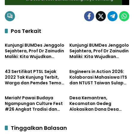
Pos Terkait
Pemerintahan
Bisnis
Kunjungi BUMDes Jenggolo
Kunjungi BUMDes Jenggolo
Sejahtera, Prof Dr Zainudin
Sejahtera, Prof Dr Zainudin
Maliki: Kita Wujudkan
Maliki: Kita Wujudkan
Pemerintahan
Pendidikan
Kemandirian Ekonomi
Kemandirian Ekonomi
dengan Potensi Desa
dengan Potensi Desa
43 Sertifikat PTSL Sejak
Engineers in Action 2026:
2022 Tak Kunjung Terbit,
Kolaborasi Mahasiswa ITS
Warga dan Pemdes Temon
dan NTUST Taiwan Sulap
Potensi
Lifestyle
Luruk Kantor BPN
Desa Kemiri Menjadi
Mojokerto
Laboratorium Inovasi
Meriah! Pawai Budaya
Desa Kemantren,
Berkelanjutan
Ngampungan Culture Fest
Kecamatan Gedeg
#26 Angkat Tradisi dan
Alokasikan Dana Desa
Potensi Desa
untuk Tanggulangi
Stunting
Tinggalkan Balasan