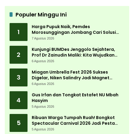
Populer Minggu Ini
Harga Pupuk Naik, Pemdes
1
Morosunggingan Jombang Cari Solusi
Lewat Kajian Akademik
7 Agustus 2026
Kunjungi BUMDes Jenggolo Sejahtera,
2
Prof Dr Zainudin Maliki: Kita Wujudkan
Kemandirian Ekonomi dengan Potensi
6 Agustus 2026
Desa
Miagan Umbrella Fest 2026 Sukses
3
Digelar, Niken Salindry Jadi Magnet
Ribuan Pengunjung
6 Agustus 2026
Gus Irfan dan Tongkat Estafet NU Mbah
4
Hasyim
5 Agustus 2026
Ribuan Warga Tumpah Ruah! Bongkot
5
Spectacular Carnival 2026 Jadi Pesta
Kemerdekaan Terbesar di Peterongan
5 Agustus 2026