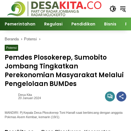
Langsung
ke
konten
Pemerintahan
Regulasi
Pendidikan
Bisnis
Po
Beranda
Potensi
Potensi
Pemdes Plosokerep, Sumobito
Jombang Tingkatkan
Perekonomian Masyarakat Melalui
Pengelolaan BUMDes
Desa Kita
20 Januari 2024
MANDIRI: Pj Kepala Desa Plosokerep Toni Hanafi saat berbincang dengan anggota
Pokmas Asem Kembar, kemarin (19/1).