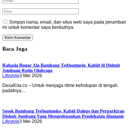
Simpan nama, email, dan situs web saya pada peramban
ini untuk komentar saya berikutnya.
Baca Juga
Rahasia Bugar Ala Bambang Tedjoatmojo, Kabid di Dishub
Jombang Rutin Olahraga
Lifestyle
3 Mei 2026
DesaKita.co – Untuk menjaga ritme kehidupan di tengah
padatnya…
Sosok Bambang Tedjoatmoko, Kabid Dalops dan Perparkiran
Dishub Jombang Yang Mengedepankan Pendekatan Humanis
Lifestyle
3 Mei 2026