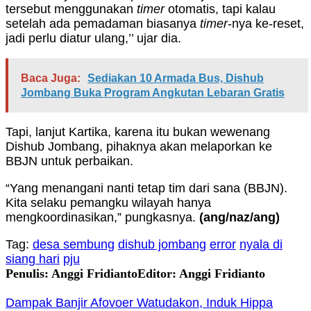
tersebut menggunakan
timer
otomatis, tapi kalau
setelah ada pemadaman biasanya
timer
-nya ke-reset,
jadi perlu diatur ulang,’’ ujar dia.
Baca Juga:
Sediakan 10 Armada Bus, Dishub
Jombang Buka Program Angkutan Lebaran Gratis
Tapi, lanjut Kartika, karena itu bukan wewenang
Dishub Jombang, pihaknya akan melaporkan ke
BBJN untuk perbaikan.
“Yang menangani nanti tetap tim dari sana (BBJN).
Kita selaku pemangku wilayah hanya
mengkoordinasikan,” pungkasnya.
(ang/naz/ang)
Tag:
desa sembung
dishub jombang
error
nyala di
siang hari
pju
Penulis: Anggi Fridianto
Editor: Anggi Fridianto
Dampak Banjir Afovoer Watudakon, Induk Hippa