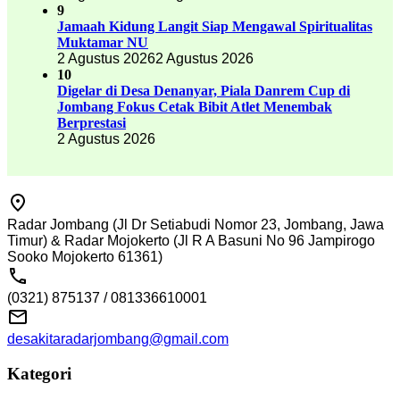
9
Jamaah Kidung Langit Siap Mengawal Spiritualitas
Muktamar NU
2 Agustus 2026
2 Agustus 2026
10
Digelar di Desa Denanyar, Piala Danrem Cup di
Jombang Fokus Cetak Bibit Atlet Menembak
Berprestasi
2 Agustus 2026
Radar Jombang (Jl Dr Setiabudi Nomor 23, Jombang, Jawa
Timur) & Radar Mojokerto (Jl R A Basuni No 96 Jampirogo
Sooko Mojokerto 61361)
(0321) 875137 / 081336610001
desakitaradarjombang@gmail.com
Kategori