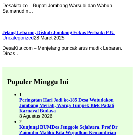
Desakita.co – Bupati Jombang Warsubi dan Wabup
Salmanudin…
Jelang Lebaran, Dishub Jombang Fokus Perbaiki PJU
Uncategorized
28 Maret 2025
DesaKita.com – Menjelang puncak arus mudik Lebaran,
Dinas…
Populer Minggu Ini
1
Peringatan Hari Jadi ke-185 Desa Watudakon
Jombang Meriah, Warga Tumpek Blek Padati
Karnaval Budaya
8 Agustus 2026
2
Kunjungi BUMDes Jenggolo Sejahtera, Prof Dr
Zainudin Maliki: Kita Wujudkan Kemandirian