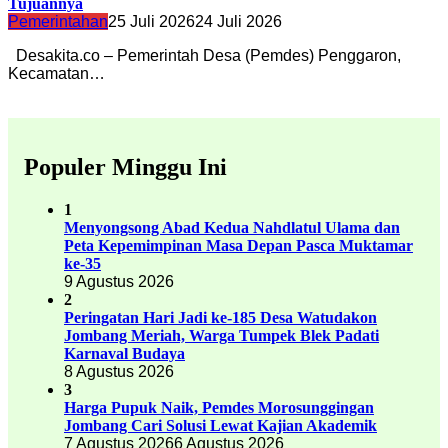
Tujuannya
Pemerintahan
25 Juli 2026
24 Juli 2026
Desakita.co – Pemerintah Desa (Pemdes) Penggaron,
Kecamatan…
Populer Minggu Ini
1
Menyongsong Abad Kedua Nahdlatul Ulama dan
Peta Kepemimpinan Masa Depan Pasca Muktamar
ke-35
9 Agustus 2026
2
Peringatan Hari Jadi ke-185 Desa Watudakon
Jombang Meriah, Warga Tumpek Blek Padati
Karnaval Budaya
8 Agustus 2026
3
Harga Pupuk Naik, Pemdes Morosunggingan
Jombang Cari Solusi Lewat Kajian Akademik
7 Agustus 2026
6 Agustus 2026