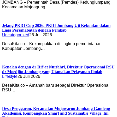
JOMBANG – Pemerintah Desa (Pemdes) Kedunglumpang,
Kecamatan Mojoagung,…
Jelang PKDI Cup 2026, PKDI Jombang Uji Kekuatan dalam
Laga Persahabatan dengan Pemkab
Uncategorized
26 Juli 2026
DesaKita.co – Kekompakkan di lingkup pemerintahan
Kabupaten Jombang…
Kenalan dengan dr Rif’at Nurfahri, Direktur Operasional RSU
dr Moedjito Jombang yang Utamakan Pelayanan Ilmiah
Lifestyle
26 Juli 2026
DesaKita.co – Amanah baru sebagai Direktur Operasional
RSU…
Desa Penggaron, Kecamatan Mojowarno Jombang Gandeng
Akademisi, Kembangkan Smart and Sustainable Village, Ini