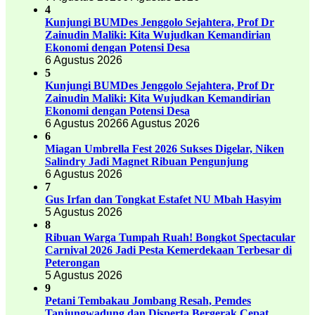
4
Kunjungi BUMDes Jenggolo Sejahtera, Prof Dr
Zainudin Maliki: Kita Wujudkan Kemandirian
Ekonomi dengan Potensi Desa
6 Agustus 2026
5
Kunjungi BUMDes Jenggolo Sejahtera, Prof Dr
Zainudin Maliki: Kita Wujudkan Kemandirian
Ekonomi dengan Potensi Desa
6 Agustus 2026
6 Agustus 2026
6
Miagan Umbrella Fest 2026 Sukses Digelar, Niken
Salindry Jadi Magnet Ribuan Pengunjung
6 Agustus 2026
7
Gus Irfan dan Tongkat Estafet NU Mbah Hasyim
5 Agustus 2026
8
Ribuan Warga Tumpah Ruah! Bongkot Spectacular
Carnival 2026 Jadi Pesta Kemerdekaan Terbesar di
Peterongan
5 Agustus 2026
9
Petani Tembakau Jombang Resah, Pemdes
Tanjungwadung dan Disperta Bergerak Cepat