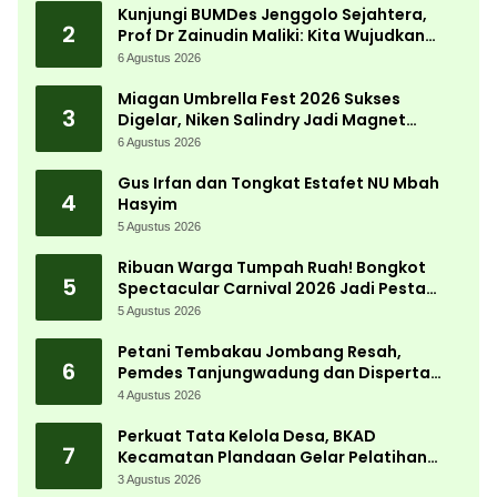
Kunjungi BUMDes Jenggolo Sejahtera,
2
Prof Dr Zainudin Maliki: Kita Wujudkan
Kemandirian Ekonomi dengan Potensi
6 Agustus 2026
Desa
Miagan Umbrella Fest 2026 Sukses
3
Digelar, Niken Salindry Jadi Magnet
Ribuan Pengunjung
6 Agustus 2026
Gus Irfan dan Tongkat Estafet NU Mbah
4
Hasyim
5 Agustus 2026
Ribuan Warga Tumpah Ruah! Bongkot
5
Spectacular Carnival 2026 Jadi Pesta
Kemerdekaan Terbesar di Peterongan
5 Agustus 2026
Petani Tembakau Jombang Resah,
6
Pemdes Tanjungwadung dan Disperta
Bergerak Cepat
4 Agustus 2026
Perkuat Tata Kelola Desa, BKAD
7
Kecamatan Plandaan Gelar Pelatihan
Aparatur Pemdes
3 Agustus 2026