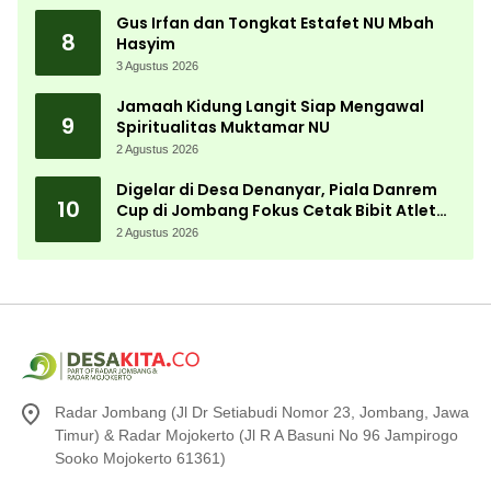
Gus Irfan dan Tongkat Estafet NU Mbah
8
Hasyim
3 Agustus 2026
Jamaah Kidung Langit Siap Mengawal
9
Spiritualitas Muktamar NU
2 Agustus 2026
Digelar di Desa Denanyar, Piala Danrem
10
Cup di Jombang Fokus Cetak Bibit Atlet
Menembak Berprestasi
2 Agustus 2026
Radar Jombang (Jl Dr Setiabudi Nomor 23, Jombang, Jawa
Timur) & Radar Mojokerto (Jl R A Basuni No 96 Jampirogo
Sooko Mojokerto 61361)