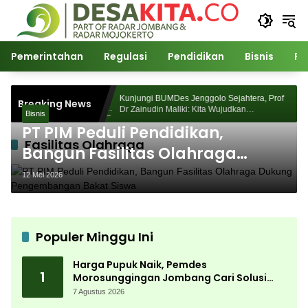
Langsung
ke
konten
Pemerintahan
Regulasi
Pendidikan
Bisnis
Po
Morosunggingan
Kunjungi BUMDes Jenggolo Sejahtera, Prof
Breaking News
ajian Akademik
Dr Zainudin Maliki: Kita Wujudkan
Bisnis
Kemandirian Ekonomi dengan Potensi Desa
PT PIM Peduli Pendidikan,
Fasilitas Olahraga
Bangun Fasilitas Olahraga
Dukung Pengembangan Bakat
12 Mei 2026
Siswa
Populer Minggu Ini
Harga Pupuk Naik, Pemdes
1
Morosunggingan Jombang Cari Solusi
Lewat Kajian Akademik
7 Agustus 2026