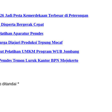
6 Jadi Pesta Kemerdekaan Terbesar di Peterongan
Disperta Bergerak Cepat
latihan Aparatur Pemdes
rga Diajari Produksi Tepung Mocaf
Ikut Pelatihan UMKM Program WUB Jombang
an Pemdes Temon Luruk Kantor BPN Mojokerto
b ditandai
*