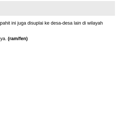
t ini juga disuplai ke desa-desa lain di wilayah
nya.
(ram
/fen
)