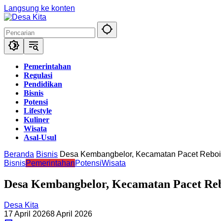
Langsung ke konten
Pemerintahan
Regulasi
Pendidikan
Bisnis
Potensi
Lifestyle
Kuliner
Wisata
Asal-Usul
Beranda
Bisnis
Desa Kembangbelor, Kecamatan Pacet Rebois
Bisnis
Pemerintahan
Potensi
Wisata
Desa Kembangbelor, Kecamatan Pacet Reb
Desa Kita
17 April 2026
8 April 2026