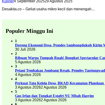
Kuliner
4 September 2025
29 Agustus 2025
Desakita.co – Geliat usaha mikro kecil dan menengah…
Populer Minggu Ini
1
Dorong Ekonomi Desa, Pemdes Sambongdukuh Kirim
30 Juli 2026
2
Ribuan Warga Tumpah Ruah! Bongkot Spectacular Carn
5 Agustus 2026
3
Petani Tembakau Jombang Resah, Pemdes Tanjungwadu
4 Agustus 2026
4
Perkuat Tata Kelola Desa, BKAD Kecamatan Plandaan 
3 Agustus 2026
2 Agustus 2026
5
Gus Irfan dan Tongkat Estafet NU Mbah Hasyim
3 Agustus 2026
2 Agustus 2026
6