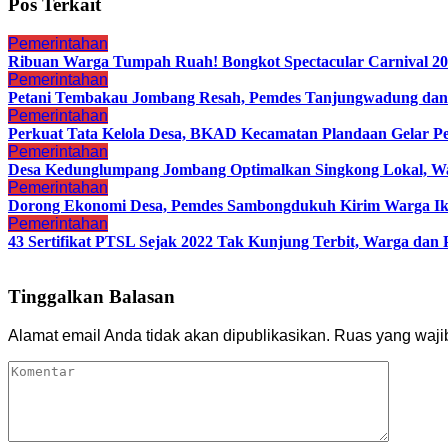
Pos Terkait
Pemerintahan
Ribuan Warga Tumpah Ruah! Bongkot Spectacular Carnival 202
Pemerintahan
Petani Tembakau Jombang Resah, Pemdes Tanjungwadung dan 
Pemerintahan
Perkuat Tata Kelola Desa, BKAD Kecamatan Plandaan Gelar Pe
Pemerintahan
Desa Kedunglumpang Jombang Optimalkan Singkong Lokal, Wa
Pemerintahan
Dorong Ekonomi Desa, Pemdes Sambongdukuh Kirim Warga 
Pemerintahan
43 Sertifikat PTSL Sejak 2022 Tak Kunjung Terbit, Warga d
Tinggalkan Balasan
Alamat email Anda tidak akan dipublikasikan.
Ruas yang waji