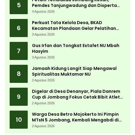
5
Pemdes Tanjungwadung dan Disperta
Bergerak Cepat
4 Agustus 2026
Perkuat Tata Kelola Desa, BKAD
6
Kecamatan Plandaan Gelar Pelatihan
Aparatur Pemdes
3 Agustus 2026
Gus Irfan dan Tongkat Estafet NU Mbah
7
Hasyim
3 Agustus 2026
Jamaah Kidung Langit Siap Mengawal
8
Spiritualitas Muktamar NU
2 Agustus 2026
Digelar di Desa Denanyar, Piala Danrem
9
Cup di Jombang Fokus Cetak Bibit Atlet
Menembak Berprestasi
2 Agustus 2026
Warga Desa Betro Mojokerto Ini Pimpin
10
MTsN 5 Jombang, Kembali Mengabdi di
Almamater
2 Agustus 2026