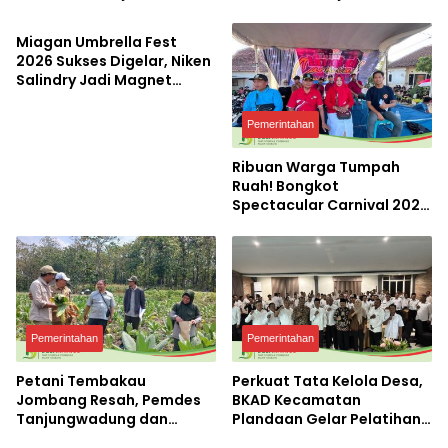
Kemandirian Ekonomi
Kemandirian Ekonomi
dengan Potensi Desa
dengan Potensi Desa
Miagan Umbrella Fest
2026 Sukses Digelar, Niken
Salindry Jadi Magnet
Ribuan Pengunjung
Pemerintahan
Ribuan Warga Tumpah
Ruah! Bongkot
Spectacular Carnival 2026
Jadi Pesta Kemerdekaan
Terbesar di Peterongan
Pemerintahan
Pemerintahan
Petani Tembakau
Perkuat Tata Kelola Desa,
Jombang Resah, Pemdes
BKAD Kecamatan
Tanjungwadung dan
Plandaan Gelar Pelatihan
Disperta Bergerak Cepat
Aparatur Pemdes