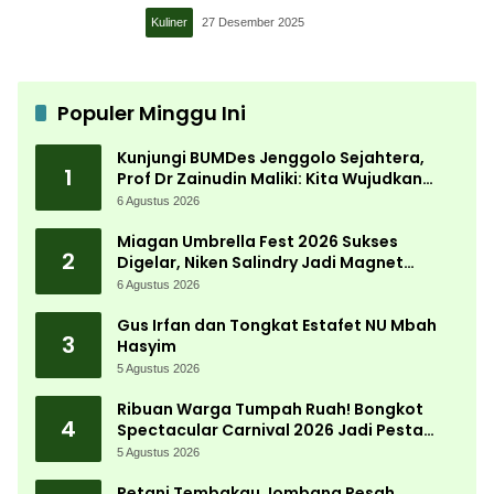
Kuliner
27 Desember 2025
Populer Minggu Ini
Kunjungi BUMDes Jenggolo Sejahtera,
1
Prof Dr Zainudin Maliki: Kita Wujudkan
Kemandirian Ekonomi dengan Potensi
6 Agustus 2026
Desa
Miagan Umbrella Fest 2026 Sukses
2
Digelar, Niken Salindry Jadi Magnet
Ribuan Pengunjung
6 Agustus 2026
Gus Irfan dan Tongkat Estafet NU Mbah
3
Hasyim
5 Agustus 2026
Ribuan Warga Tumpah Ruah! Bongkot
4
Spectacular Carnival 2026 Jadi Pesta
Kemerdekaan Terbesar di Peterongan
5 Agustus 2026
Petani Tembakau Jombang Resah,