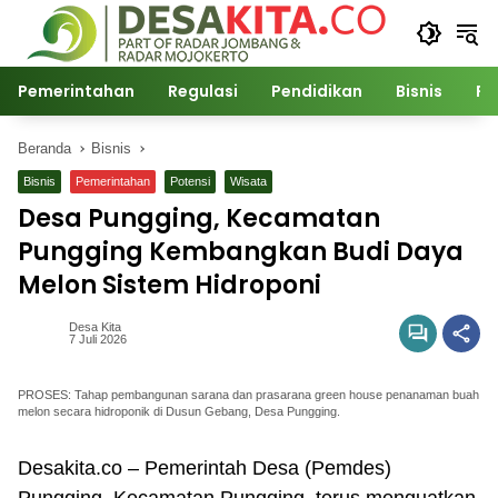
Langsung
ke
konten
Pemerintahan
Regulasi
Pendidikan
Bisnis
Po
Beranda
Bisnis
Bisnis
Pemerintahan
Potensi
Wisata
Desa Pungging, Kecamatan
Pungging Kembangkan Budi Daya
Melon Sistem Hidroponi
Desa Kita
7 Juli 2026
PROSES: Tahap pembangunan sarana dan prasarana green house penanaman buah
melon secara hidroponik di Dusun Gebang, Desa Pungging.
Desakita.co – Pemerintah Desa (Pemdes)