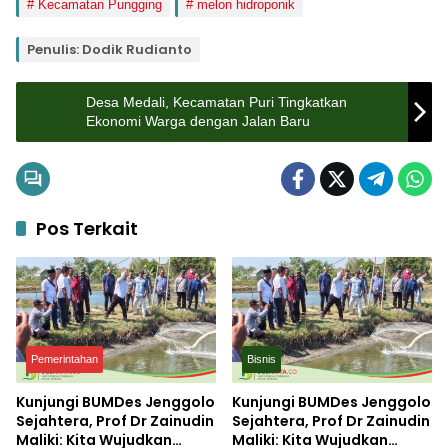
Kecamatan Pungging
melon hidroponik
Penulis: Dodik Rudianto
Desa Medali, Kecamatan Puri Tingkatkan
Ekonomi Warga dengan Jalan Baru
Pos Terkait
Pemerintahan
Bisnis
Kunjungi BUMDes Jenggolo
Kunjungi BUMDes Jenggolo
Sejahtera, Prof Dr Zainudin
Sejahtera, Prof Dr Zainudin
Maliki: Kita Wujudkan
Maliki: Kita Wujudkan
Pemerintahan