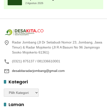
Menembak Berprestasi
2 Agustus 2026
Radar Jombang (Jl Dr Setiabudi Nomor 23, Jombang, Jawa
Timur) & Radar Mojokerto (Jl R A Basuni No 96 Jampirogo
Sooko Mojokerto 61361)
(0321) 875137 / 081336610001
desakitaradarjombang@gmail.com
Kategori
Kategori
Laman