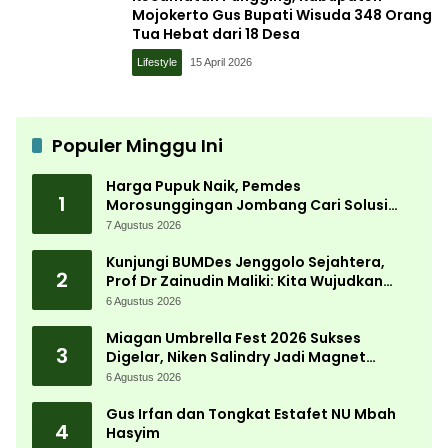
Mojokerto Gus Bupati Wisuda 348 Orang
Tua Hebat dari 18 Desa
Lifestyle
15 April 2026
Populer Minggu Ini
Harga Pupuk Naik, Pemdes
1
Morosunggingan Jombang Cari Solusi
Lewat Kajian Akademik
7 Agustus 2026
Kunjungi BUMDes Jenggolo Sejahtera,
2
Prof Dr Zainudin Maliki: Kita Wujudkan
Kemandirian Ekonomi dengan Potensi
6 Agustus 2026
Desa
Miagan Umbrella Fest 2026 Sukses
3
Digelar, Niken Salindry Jadi Magnet
Ribuan Pengunjung
6 Agustus 2026
Gus Irfan dan Tongkat Estafet NU Mbah
4
Hasyim