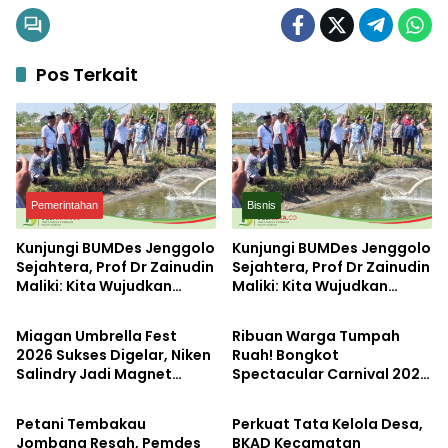
Pos Terkait
Pemerintahan
Bisnis
Kunjungi BUMDes Jenggolo
Kunjungi BUMDes Jenggolo
Sejahtera, Prof Dr Zainudin
Sejahtera, Prof Dr Zainudin
Maliki: Kita Wujudkan
Maliki: Kita Wujudkan
Pemerintahan
Pemerintahan
Kemandirian Ekonomi
Kemandirian Ekonomi
dengan Potensi Desa
dengan Potensi Desa
Miagan Umbrella Fest
Ribuan Warga Tumpah
2026 Sukses Digelar, Niken
Ruah! Bongkot
Salindry Jadi Magnet
Spectacular Carnival 2026
Pemerintahan
Pemerintahan
Ribuan Pengunjung
Jadi Pesta Kemerdekaan
Terbesar di Peterongan
Petani Tembakau
Perkuat Tata Kelola Desa,
Jombang Resah, Pemdes
BKAD Kecamatan