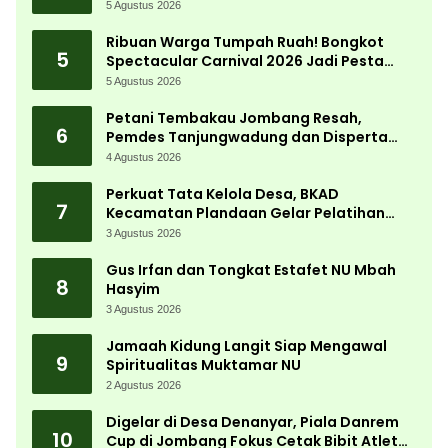
5 Agustus 2026
Ribuan Warga Tumpah Ruah! Bongkot
5
Spectacular Carnival 2026 Jadi Pesta
Kemerdekaan Terbesar di Peterongan
5 Agustus 2026
Petani Tembakau Jombang Resah,
6
Pemdes Tanjungwadung dan Disperta
Bergerak Cepat
4 Agustus 2026
Perkuat Tata Kelola Desa, BKAD
7
Kecamatan Plandaan Gelar Pelatihan
Aparatur Pemdes
3 Agustus 2026
Gus Irfan dan Tongkat Estafet NU Mbah
8
Hasyim
3 Agustus 2026
Jamaah Kidung Langit Siap Mengawal
9
Spiritualitas Muktamar NU
2 Agustus 2026
Digelar di Desa Denanyar, Piala Danrem
10
Cup di Jombang Fokus Cetak Bibit Atlet