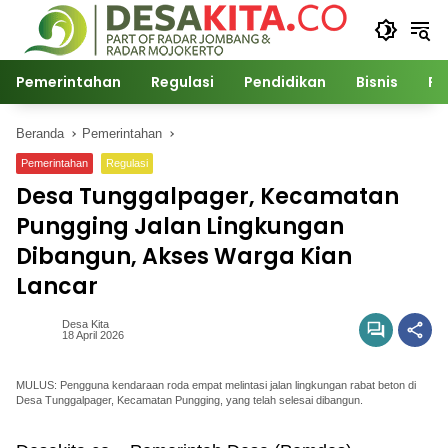
Langsung
ke
konten
Pemerintahan
Regulasi
Pendidikan
Bisnis
Po
Beranda
Pemerintahan
Pemerintahan
Regulasi
Desa Tunggalpager, Kecamatan
Pungging Jalan Lingkungan
Dibangun, Akses Warga Kian
Lancar
Desa Kita
18 April 2026
MULUS: Pengguna kendaraan roda empat melintasi jalan lingkungan rabat beton di
Desa Tunggalpager, Kecamatan Pungging, yang telah selesai dibangun.