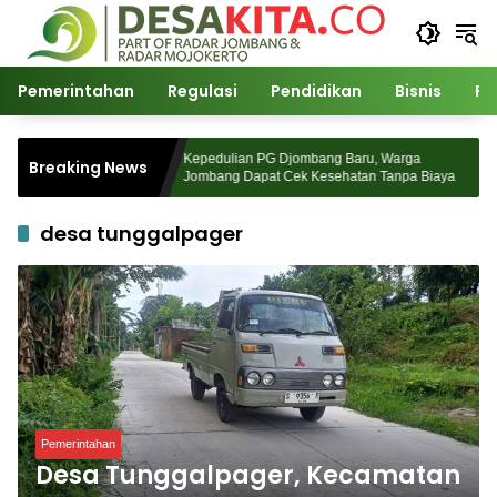
Langsung
ke
konten
Pemerintahan
Regulasi
Pendidikan
Bisnis
Po
atul Ulama
Kepedulian PG Djombang Baru, Warga
Breaking News
Depan Pasca
Jombang Dapat Cek Kesehatan Tanpa Biaya
desa tunggalpager
Pemerintahan
Desa Tunggalpager, Kecamatan