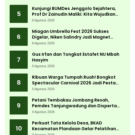
Desa
Kunjungi BUMDes Jenggolo Sejahtera,
5
Prof Dr Zainudin Maliki: Kita Wujudkan
Kemandirian Ekonomi dengan Potensi
6 Agustus 2026
Desa
Miagan Umbrella Fest 2026 Sukses
6
Digelar, Niken Salindry Jadi Magnet
Ribuan Pengunjung
6 Agustus 2026
Gus Irfan dan Tongkat Estafet NU Mbah
7
Hasyim
5 Agustus 2026
Ribuan Warga Tumpah Ruah! Bongkot
8
Spectacular Carnival 2026 Jadi Pesta
Kemerdekaan Terbesar di Peterongan
5 Agustus 2026
Petani Tembakau Jombang Resah,
9
Pemdes Tanjungwadung dan Disperta
Bergerak Cepat
4 Agustus 2026
Perkuat Tata Kelola Desa, BKAD
10
Kecamatan Plandaan Gelar Pelatihan
Aparatur Pemdes
3 Agustus 2026