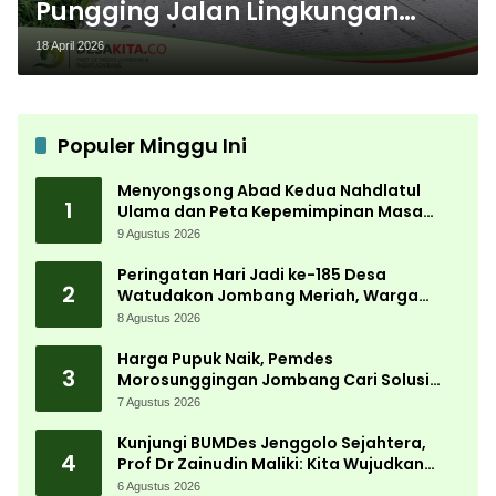
Pungging Jalan Lingkungan
Dibangun, Akses Warga Kian
18 April 2026
Lancar
Populer Minggu Ini
Menyongsong Abad Kedua Nahdlatul
1
Ulama dan Peta Kepemimpinan Masa
Depan Pasca Muktamar ke-35
9 Agustus 2026
Peringatan Hari Jadi ke-185 Desa
2
Watudakon Jombang Meriah, Warga
Tumpek Blek Padati Karnaval Budaya
8 Agustus 2026
Harga Pupuk Naik, Pemdes
3
Morosunggingan Jombang Cari Solusi
Lewat Kajian Akademik
7 Agustus 2026
Kunjungi BUMDes Jenggolo Sejahtera,
4
Prof Dr Zainudin Maliki: Kita Wujudkan
Kemandirian Ekonomi dengan Potensi
6 Agustus 2026