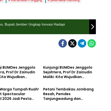
an
Kecamatan Pungging
peternakan kambing
s, Bupati Jember Ungkap Inovasi Hadapi
tahan
Bisnis
gi BUMDes Jenggolo
Kunjungi BUMDes Jenggolo
ra, Prof Dr Zainudin
Sejahtera, Prof Dr Zainudin
 Kita Wujudkan
Maliki: Kita Wujudkan
tahan
Pemerintahan
irian Ekonomi
Kemandirian Ekonomi
 Potensi Desa
dengan Potensi Desa
 Warga Tumpah Ruah!
Petani Tembakau Jombang
t Spectacular
Resah, Pemdes
l 2026 Jadi Pesta
Tanjungwadung dan
ekaan Terbesar di
Disperta Bergerak Cepat
ngan