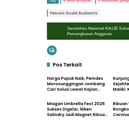
Tag:
desa tempuran
kebutuhan pang
Penulis: Dodik Rudianto
Sarasehan Nasional KAUJE Sukse
Pemangkasan Anggaran
Pos Terkait
Uncategorized
Pemerin
Harga Pupuk Naik, Pemdes
Kunjun
Morosunggingan Jombang
Sejahte
Cari Solusi Lewat Kajian
Maliki:
Pemerintahan
Pemerin
Akademik
Kemand
dengan
Miagan Umbrella Fest 2026
Ribuan
Sukses Digelar, Niken
Bongko
Salindry Jadi Magnet Ribuan
Carniva
Pengunjung
Kemerd
Petero