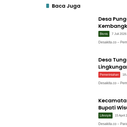
Baca Juga
Desa Pung
Kembangka
Bisnis
7 Juli 2026
Desakita.co – Pe
Desa Tung
Lingkunga
Pemerintahan
18 
Desakita.co – Pe
Kecamatan
Bupati Wis
Lifestyle
15 April
Desakita.co – Par