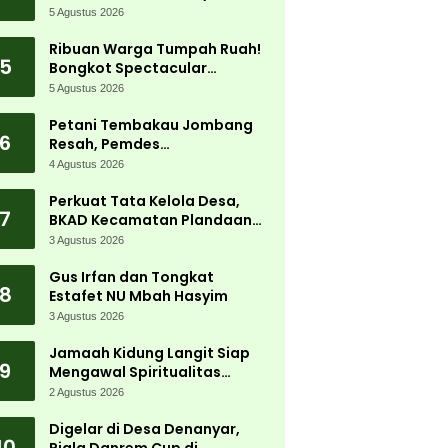
5 Agustus 2026
Ribuan Warga Tumpah Ruah!
5
Bongkot Spectacular
Carnival 2026 Jadi Pesta
5 Agustus 2026
Kemerdekaan Terbesar di
Peterongan
Petani Tembakau Jombang
6
Resah, Pemdes
Tanjungwadung dan Disperta
4 Agustus 2026
Bergerak Cepat
Perkuat Tata Kelola Desa,
7
BKAD Kecamatan Plandaan
Gelar Pelatihan Aparatur
3 Agustus 2026
Pemdes
Gus Irfan dan Tongkat
8
Estafet NU Mbah Hasyim
3 Agustus 2026
Jamaah Kidung Langit Siap
9
Mengawal Spiritualitas
Muktamar NU
2 Agustus 2026
Digelar di Desa Denanyar,
10