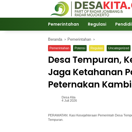
Langsung
ke
konten
Pemerintahan
Regulasi
Pendid
Beranda
Pemerintahan
Pemerintahan
Potensi
Regulasi
Uncategorized
Desa Tempuran, 
Jaga Ketahanan P
Peternakan Kamb
Desa Kita
4 Juli 2026
PERAWATAN: Kasi Kesejahteraan Pemerintah Desa Tempur
Tempuran.