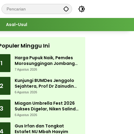
Asal-Usul
Populer Minggu Ini
Harga Pupuk Naik, Pemdes
1
Morosunggingan Jombang
Cari Solusi Lewat Kajian
7 Agustus 2026
Akademik
Kunjungi BUMDes Jenggolo
2
Sejahtera, Prof Dr Zainudin
Maliki: Kita Wujudkan
6 Agustus 2026
Kemandirian Ekonomi dengan
Potensi Desa
Miagan Umbrella Fest 2026
3
Sukses Digelar, Niken Salindry
Jadi Magnet Ribuan
6 Agustus 2026
Pengunjung
Gus Irfan dan Tongkat
4
Estafet NU Mbah Hasyim